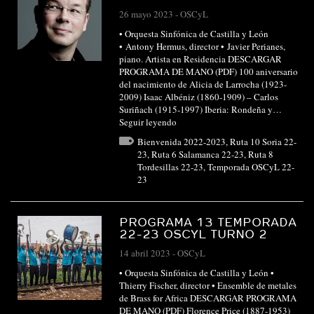
26 mayo 2023
-
OSCyL
• Orquesta Sinfónica de Castilla y León
• Antony Hermus, director • Javier Perianes,
piano. Artista en Residencia DESCARGAR
PROGRAMA DE MANO (PDF) 100 aniversario
del nacimiento de Alicia de Larrocha (1923-
2009) Isaac Albéniz (1860-1909) – Carlos
Suriñach (1915-1997) Iberia: Rondeña y…
Seguir leyendo
Bienvenida 2022-2023
,
Ruta 10 Soria 22-
23
,
Ruta 6 Salamanca 22-23
,
Ruta 8
Tordesillas 22-23
,
Temporada OSCyL 22-
23
PROGRAMA 13 TEMPORADA
22-23 OSCYL TURNO 2
14 abril 2023
-
OSCyL
• Orquesta Sinfónica de Castilla y León •
Thierry Fischer, director • Ensemble de metales
de Brass for Africa DESCARGAR PROGRAMA
DE MANO (PDF) Florence Price (1887-1953)