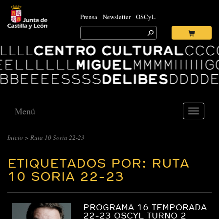
Prensa
Newsletter
OSCyL
Search
for:
Ok
Logo
Centro
Cultural
Miguel
Delibes
Menú
Toggle
navigati
Inicio
>
Ruta 10 Soria 22-23
ETIQUETADOS POR: RUTA
10 SORIA 22-23
PROGRAMA 16 TEMPORADA
22-23 OSCYL TURNO 2