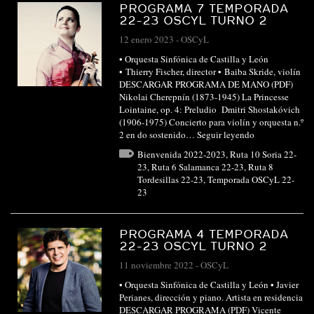
PROGRAMA 7 TEMPORADA
22-23 OSCYL TURNO 2
12 enero 2023
-
OSCyL
• Orquesta Sinfónica de Castilla y León
• Thierry Fischer, director • Baiba Skride, violín
DESCARGAR PROGRAMA DE MANO (PDF)
Nikolai Cherepnín (1873-1945) La Princesse
Lointaine, op. 4: Preludio Dmitri Shostakóvich
(1906-1975) Concierto para violín y orquesta n.º
2 en do sostenido…
Seguir leyendo
Bienvenida 2022-2023
,
Ruta 10 Soria 22-
23
,
Ruta 6 Salamanca 22-23
,
Ruta 8
Tordesillas 22-23
,
Temporada OSCyL 22-
23
PROGRAMA 4 TEMPORADA
22-23 OSCYL TURNO 2
11 noviembre 2022
-
OSCyL
• Orquesta Sinfónica de Castilla y León • Javier
Perianes, dirección y piano. Artista en residencia
DESCARGAR PROGRAMA (PDF) Vicente