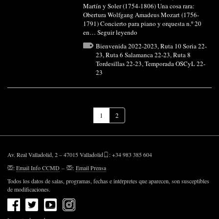
Martín y Soler (1754-1806) Una cosa rara:
Obertura Wolfgang Amadeus Mozart (1756-
1791) Concierto para piano y orquesta n.º 20
en…
Seguir leyendo
Bienvenida 2022-2023
,
Ruta 10 Soria 22-
23
,
Ruta 6 Salamanca 22-23
,
Ruta 8
Tordesillas 22-23
,
Temporada OSCyL 22-
23
(Página
1
2
actual)
Av. Real Valladolid, 2 – 47015 Valladolid
: +34 983 385 604
:
Email Info CCMD
–
:
Email Prensa
Todos los datos de salas, programas, fechas e intérpretes que aparecen, son susceptibles
de modificaciones.