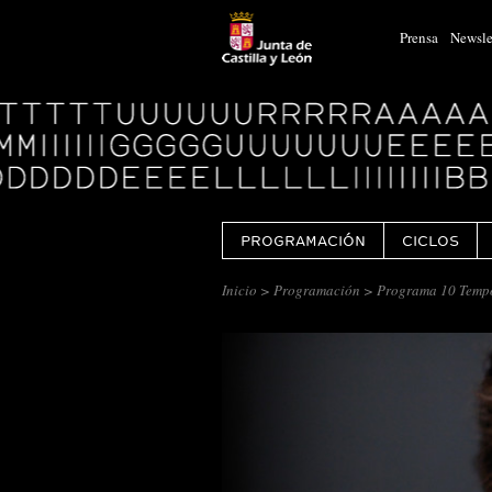
Prensa
Newsle
Logo
Centro
Cultural
Miguel
Delibes
PROGRAMACIÓN
CICLOS
Inicio
>
Programación
> Programa 10 Temp