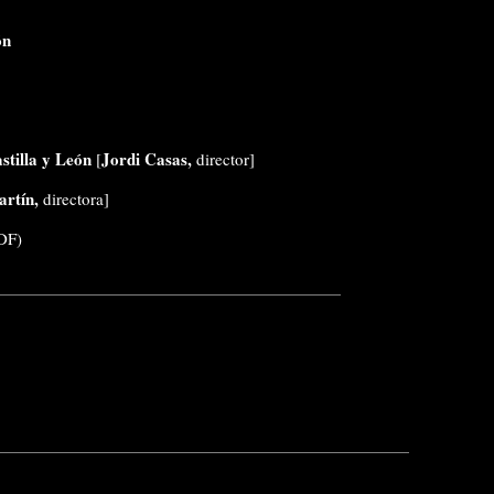
ón
stilla y León
Jordi Casas
,
[
director]
rtín,
directora]
DF)