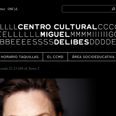
Search
tter
OSCyL
for:
Ok
HORARIO TAQUILLAS
EL CCMD
ÁREA SOCIOEDUCATIVA
orada 22-23 OSCyL Turno 2