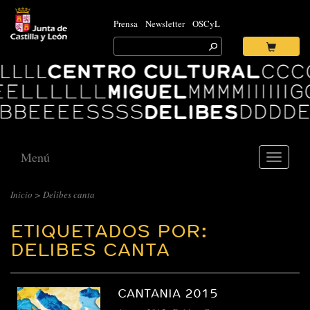
Prensa
Newsletter
OSCyL
Search
for:
Ok
Logo
Centro
Cultural
Miguel
Delibes
Menú
Toggle
navigati
Inicio
>
Delibes canta
ETIQUETADOS POR:
DELIBES CANTA
CANTANIA 2015