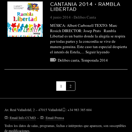
CANTANIA 2014 · RAMBLA
LIBERTAD
4 junio 2014
-
Delibes Canta
MÚSICA: Albert Carbonell TEXTO: Marc
Rosich DIRECTOR: Josep Prats Rambla
Libertad es un barrio donde la alegría se respira
por todas partes y la concordia se vive de
manera genuina. Este caso tan especial despierta
el interés de Estela,…
Seguir leyendo
Delibes canta
,
Temporada 2014
(Página
1
2
actual)
Av. Real Valladolid, 2 – 47015 Valladolid
: +34 983 385 604
:
Email Info CCMD
–
:
Email Prensa
Todos los datos de salas, programas, fechas e intérpretes que aparecen, son susceptibles
de modificaciones.