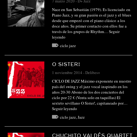
7 marzo 2020
-
D+ Jazz
Nace en San Sebastián (1979). Es licenciado en
Piano Jazz, y su gran pasión es el jazz y el blues
desde que empezó con el piano clásico a los
doce años. Su primer contacto con ellos fue a
través de los grupos de Rhythm…
Seguir
leyendo
ciclo jazz
O SISTER!
1 noviembre 2014
-
Delibes+
CICLO DE JAZZ Máximo exponente en nuestro
país del swing y el jazz vocal inspirado en los
años 20-30 Abono de los dos conciertos del
ciclo por 22 € (Venta solo en taquillas) El
sexteto sevillano O Sister!, capitaneado por…
Seguir leyendo
ciclo jazz
,
Jazz
CHUCHITO VALDÉS QUARTET