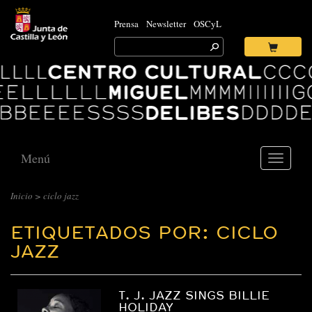
Prensa
Newsletter
OSCyL
Search
for:
Ok
Logo
Centro
Cultural
Miguel
Delibes
Menú
Toggle
navigati
Inicio
>
ciclo jazz
ETIQUETADOS POR: CICLO
JAZZ
T. J. JAZZ SINGS BILLIE
HOLIDAY