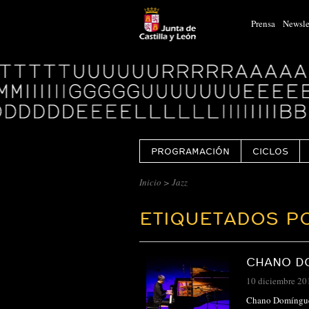
Prensa
Newsle
Logo
Centro
Cultural
Miguel
Delibes
PROGRAMACIÓN
CICLOS
Inicio
>
Jazz
ETIQUETADOS PO
CHANO DO
10 diciembre 20
Chano Domínguez