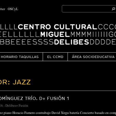
Search
tter
OSCyL
for:
Ok
HORARIO TAQUILLAS
EL CCMD
ÁREA SOCIOEDUCATIVA
R: JAZZ
MÍNGUEZ TRÍO. D+ FUSIÓN 1
16
-
Delibes+ Fusión
 piano Horacio Fumero contrabajo David Xirgu batería Concierto basado en compo