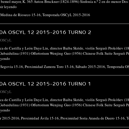
 bemol mayor, K. 365 Anton Bruckner (1824-1896) Sinfonía n.º 2 en do menor Dos 
ir leyendo
 Medina de Rioseco 15-16
,
Temporada OSCyL 2015-2016
A OSCYL 12 2015-2016 TURNO 2
OSCyL
ca de Castilla y León Daye Lin, director Baiba Skride, violín Serguéi Prokófiev (
 Gubaidulina (1931) Offertorium Wenjing Guo (1956) Chinese Folk Suite Serguéi Prok
eyendo
 Segovia 15-16
,
Proximidad Zamora Toro 15-16
,
Sábado 2015-2016
,
Temporada O
A OSCYL 12 2015-2016 TURNO 1
OSCyL
ca de Castilla y León Daye Lin, director Baiba Skride, violín Serguéi Prokófiev (
 Gubaidulina (1931) Offertorium Wenjing Guo (1956) Chinese Folk Suite Serguéi Prok
eyendo
ar 2015-2016
,
Proximidad Ávila 15-16
,
Proximidad Soria Aranda de Duero 15-16
,
T