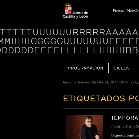
Prensa
Newsle
Logo
Centro
Cultural
Miguel
Delibes
PROGRAMACIÓN
CICLOS
Inicio
>
Temporada OSCyL 2015-2016
>
Pág
ETIQUETADOS P
TEMPORAD
7 abril 2016
-
O
Orquesta Sinfóni