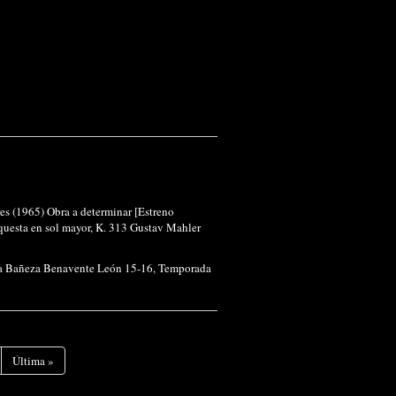
es (1965) Obra a determinar [Estreno
uesta en sol mayor, K. 313 Gustav Mahler
La Bañeza Benavente León 15-16
,
Temporada
Última
»