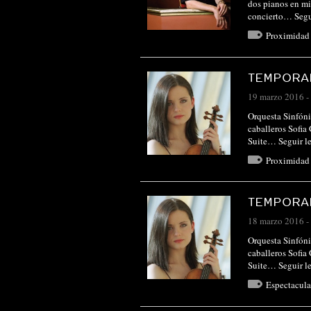
dos pianos en mi
concierto…
Segu
Proximidad
TEMPORAD
19 marzo 2016
-
Orquesta Sinfóni
caballeros Sofia
Suite…
Seguir l
Proximidad
TEMPORAD
18 marzo 2016
-
Orquesta Sinfóni
caballeros Sofia
Suite…
Seguir l
Espectacul