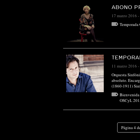
ABONO PR
17 marzo 2016
-
Temporada
TEMPORAD
11 marzo 2016
-
Orquesta Sinfóni
absoluto. Encar
(1860-1911) Si
Bienvenida
OSCyL 201
Página 4 d