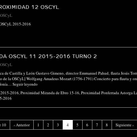
OXIMIDAD 12 OSCYL
OSCyL
 OSCyL 2015-2016
A OSCYL 11 2015-2016 TURNO 2
OSCyL
ca de Castilla y León Gustavo Gimeno, director Emmanuel Pahud, flauta Jesús Torr
go de la OSCyL] Wolfgang Amadeus Mozart (1756-1791) Concierto para flauta y orq
nfonía…
Seguir leyendo
 2015-2016
,
Proximidad Miranda de Ebro 15-16
,
Proximidad Ponferrada Astorga 
5-2016
(Página
e 10
‹
Anterior
1
2
3
4
5
6
7
8
Siguiente
›
actual)