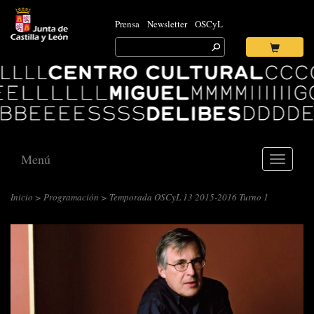
Prensa
Newsletter
OSCyL
Search
for:
Ok
Logo
Centro
Cultural
Miguel
Delibes
Menú
Toggle
navigati
Inicio
>
Programación
> Temporada OSCyL 13 2015-2016 Turno 1