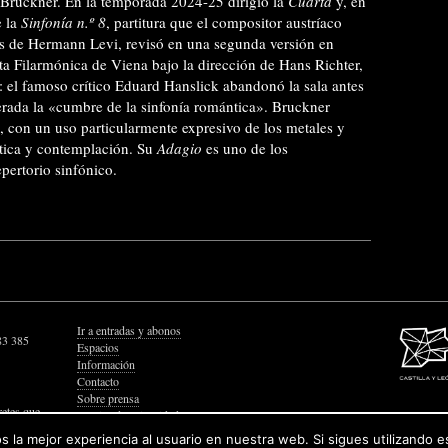
n Bruckner. En la temporada 2024-25 dirigió la
Cuarta
y, en
e la
Sinfonía n.º 8
, partitura que el compositor austríaco
cas de Hermann Levi, revisó en una segunda versión en
a Filarmónica de Viena bajo la dirección de Hans Richter,
: el famoso crítico Eduard Hanslick abandonó la sala antes
derada la «cumbre de la sinfonía romántica». Bruckner
 con un uso particularmente expresivo de los metales y
ática y contemplación. Su
Adagio
es uno de los
pertorio sinfónico.
Ir a entradas y abonos
83 385
Espacios
Información
Contacto
Sobre prensa
retes que
Política de Privacidad
Política de Cookies
 la mejor experiencia al usuario en nuestra web. Si sigues utilizando 