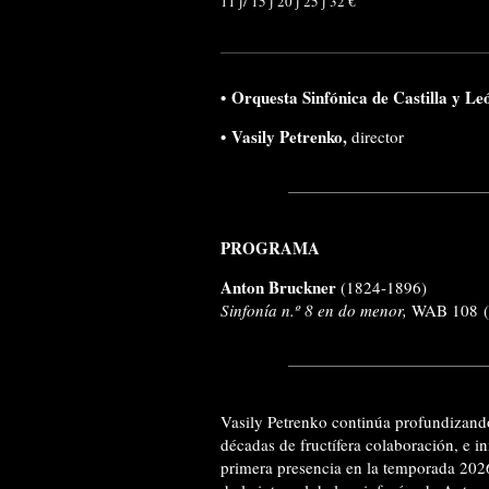
11 ∫/ 15 ∫ 20 ∫ 25 ∫ 32 €
•
Orquesta Sinfónica de Castilla y Le
•
Vasily Petrenko,
director
PROGRAMA
Anton Bruckner
(1824-1896)
Sinfonía n.º 8 en do menor,
WAB 108 (v
Vasily Petrenko continúa profundizando
décadas de fructífera colaboración, e i
primera presencia en la temporada 2026