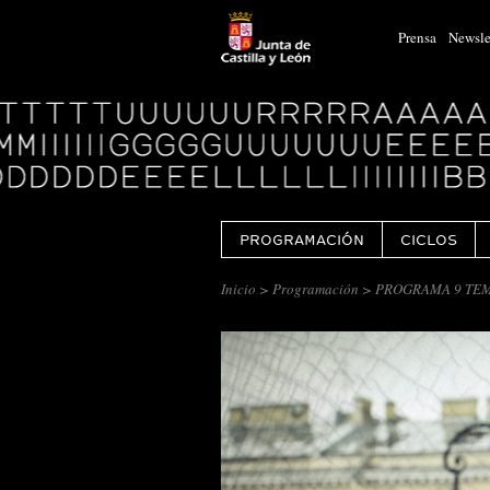
Prensa
Newsle
Logo
Centro
Cultural
Miguel
Delibes
PROGRAMACIÓN
CICLOS
Inicio
>
Programación
> PROGRAMA 9 TEM