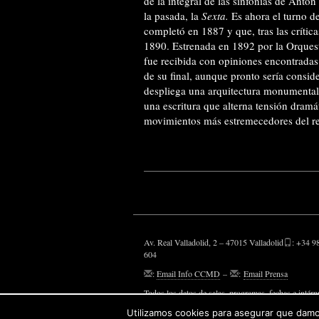
de la integral de las sinfonías de Anto
la pasada, la
Sexta.
Es ahora el turno d
completó en 1887 y que, tras las críti
1890. Estrenada en 1892 por la Orquest
fue recibida con opiniones encontradas
de su final, aunque pronto sería consi
despliega una arquitectura monumental,
una escritura que alterna tensión dram
movimientos más estremecedores del re
Av. Real Valladolid, 2 – 47015 Valladolid
: +34 9
604
:
Email Info CCMD
–
:
Email Prensa
Todos los datos de salas, programas, fechas e intérp
aparecen, son susceptibles de modificaciones.
Utilizamos cookies para asegurar que damos