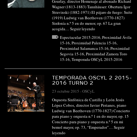
Gourlay, director Homenaje al abonado Richard
Wagner (1813-1883) Tannhäuser: Obertura Ígor
Stravinski (1882-1971) El pájaro de fuego: Suite
(1919) Ludwig van Beethoven (1770-1827)
Sinfonía n.º 5 en do menor, op. 67 La gran
acogida…
Seguir leyendo
Espectacular 2015-2016
,
Proximidad Ávila
15-16
,
Proximidad Palencia 15-16
,
Proximidad Salamanca 15-16
,
Proximidad
Segovia 15-16
,
Proximidad Zamora Toro
15-16
,
Temporada OSCyL 2015-2016
TEMPORADA OSCYL 2 2015-
2016 TURNO 2
23 octubre 2015
-
OSCyL
Orquesta Sinfónica de Castilla y León Jesús
López Cobos, director Javier Perianes, piano
Ludwig van Beethoven (1770-1827) Concierto
para piano y orquesta n.º 1 en do mayor, op. 15
Concierto para piano y orquesta n.º 5 en mi
bemol mayor, op. 73, “Emperador”…
Seguir
leyendo