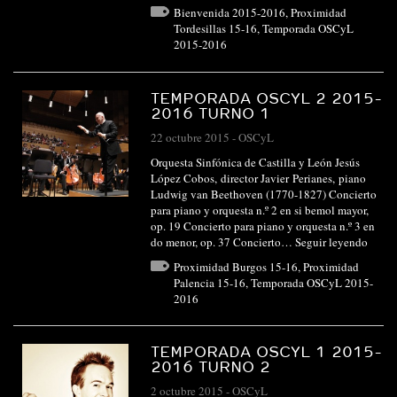
Bienvenida 2015-2016
,
Proximidad
Tordesillas 15-16
,
Temporada OSCyL
2015-2016
TEMPORADA OSCYL 2 2015-
2016 TURNO 1
22 octubre 2015
-
OSCyL
Orquesta Sinfónica de Castilla y León Jesús
López Cobos, director Javier Perianes, piano
Ludwig van Beethoven (1770-1827) Concierto
para piano y orquesta n.º 2 en si bemol mayor,
op. 19 Concierto para piano y orquesta n.º 3 en
do menor, op. 37 Concierto…
Seguir leyendo
Proximidad Burgos 15-16
,
Proximidad
Palencia 15-16
,
Temporada OSCyL 2015-
2016
TEMPORADA OSCYL 1 2015-
2016 TURNO 2
2 octubre 2015
-
OSCyL