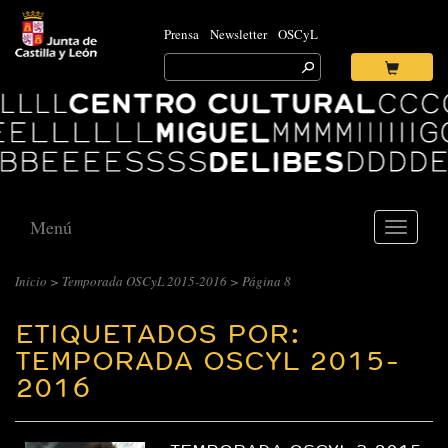
Prensa
Newsletter
OSCyL
Search
for:
Ok
Logo
Centro
Cultural
Miguel
Delibes
Menú
Toggle
navigati
Inicio
>
Temporada OSCyL 2015-2016
>
Página 8
ETIQUETADOS POR:
TEMPORADA OSCYL 2015-
2016