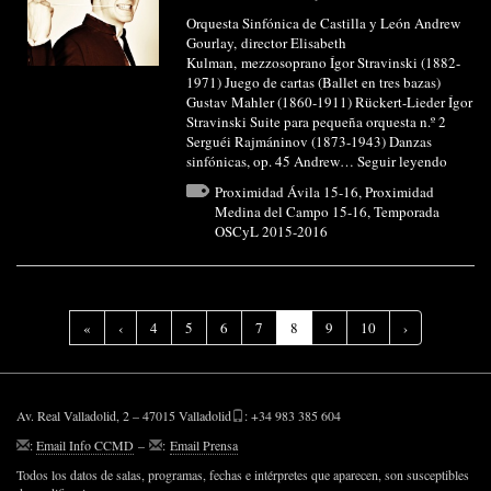
Orquesta Sinfónica de Castilla y León Andrew
Gourlay, director Elisabeth
Kulman, mezzosoprano Ígor Stravinski (1882-
1971) Juego de cartas (Ballet en tres bazas)
Gustav Mahler (1860-1911) Rückert-Lieder Ígor
Stravinski Suite para pequeña orquesta n.º 2
Serguéi Rajmáninov (1873-1943) Danzas
sinfónicas, op. 45 Andrew…
Seguir leyendo
Proximidad Ávila 15-16
,
Proximidad
Medina del Campo 15-16
,
Temporada
OSCyL 2015-2016
(Página
«
‹
4
5
6
7
8
9
10
›
actual)
Av. Real Valladolid, 2 – 47015 Valladolid
: +34 983 385 604
:
Email Info CCMD
–
:
Email Prensa
Todos los datos de salas, programas, fechas e intérpretes que aparecen, son susceptibles