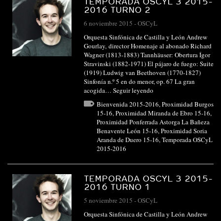
TEMPORADA OSCYL 3 2015-
2016 TURNO 2
6 noviembre 2015
-
OSCyL
Orquesta Sinfónica de Castilla y León Andrew
Gourlay, director Homenaje al abonado Richard
Wagner (1813-1883) Tannhäuser: Obertura Ígor
Stravinski (1882-1971) El pájaro de fuego: Suite
(1919) Ludwig van Beethoven (1770-1827)
Sinfonía n.º 5 en do menor, op. 67 La gran
acogida…
Seguir leyendo
Bienvenida 2015-2016
,
Proximidad Burgos
15-16
,
Proximidad Miranda de Ebro 15-16
,
Proximidad Ponferrada Astorga La Bañeza
Benavente León 15-16
,
Proximidad Soria
Aranda de Duero 15-16
,
Temporada OSCyL
2015-2016
TEMPORADA OSCYL 3 2015-
2016 TURNO 1
5 noviembre 2015
-
OSCyL
Orquesta Sinfónica de Castilla y León Andrew