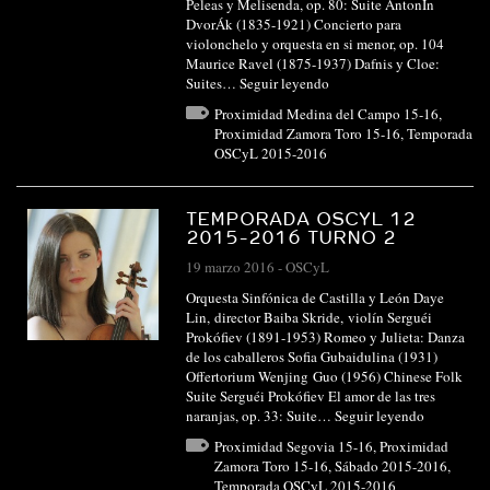
Peleas y Melisenda, op. 80: Suite AntonÍn
DvorÁk (1835-1921) Concierto para
violonchelo y orquesta en si menor, op. 104
Maurice Ravel (1875-1937) Dafnis y Cloe:
Suites…
Seguir leyendo
Proximidad Medina del Campo 15-16
,
Proximidad Zamora Toro 15-16
,
Temporada
OSCyL 2015-2016
TEMPORADA OSCYL 12
2015-2016 TURNO 2
19 marzo 2016
-
OSCyL
Orquesta Sinfónica de Castilla y León Daye
Lin, director Baiba Skride, violín Serguéi
Prokófiev (1891-1953) Romeo y Julieta: Danza
de los caballeros Sofia Gubaidulina (1931)
Offertorium Wenjing Guo (1956) Chinese Folk
Suite Serguéi Prokófiev El amor de las tres
naranjas, op. 33: Suite…
Seguir leyendo
Proximidad Segovia 15-16
,
Proximidad
Zamora Toro 15-16
,
Sábado 2015-2016
,
Temporada OSCyL 2015-2016