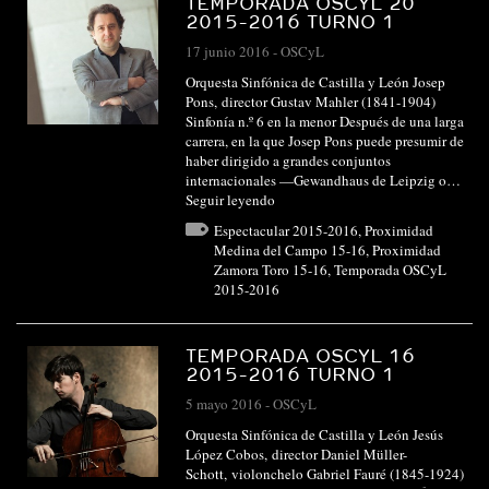
TEMPORADA OSCYL 20
2015-2016 TURNO 1
17 junio 2016
-
OSCyL
Orquesta Sinfónica de Castilla y León Josep
Pons, director Gustav Mahler (1841-1904)
Sinfonía n.º 6 en la menor Después de una larga
carrera, en la que Josep Pons puede presumir de
haber dirigido a grandes conjuntos
internacionales —Gewandhaus de Leipzig o…
Seguir leyendo
Espectacular 2015-2016
,
Proximidad
Medina del Campo 15-16
,
Proximidad
Zamora Toro 15-16
,
Temporada OSCyL
2015-2016
TEMPORADA OSCYL 16
2015-2016 TURNO 1
5 mayo 2016
-
OSCyL
Orquesta Sinfónica de Castilla y León Jesús
López Cobos, director Daniel Müller-
Schott, violonchelo Gabriel Fauré (1845-1924)