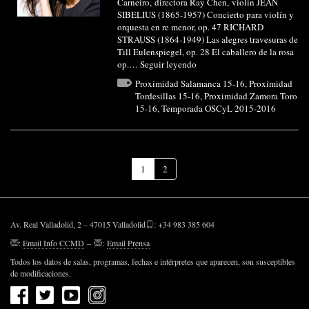
Carneiro, directora Ray Chen, violín JEAN
SIBELIUS (1865-1957) Concierto para violín y
orquesta en re menor, op. 47 RICHARD
STRAUSS (1864-1949) Las alegres travesuras de
Till Eulenspiegel, op. 28 El caballero de la rosa
op.…
Seguir leyendo
Proximidad Salamanca 15-16
,
Proximidad
Tordesillas 15-16
,
Proximidad Zamora Toro
15-16
,
Temporada OSCyL 2015-2016
(Página
1
2
actual)
Av. Real Valladolid, 2 – 47015 Valladolid
: +34 983 385 604
:
Email Info CCMD
–
:
Email Prensa
Todos los datos de salas, programas, fechas e intérpretes que aparecen, son susceptibles
de modificaciones.