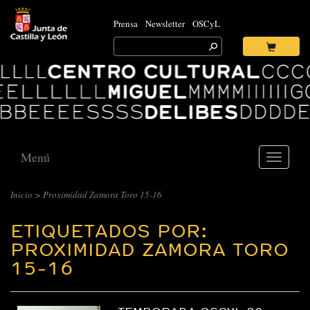
Prensa
Newsletter
OSCyL
Search
for:
Ok
Logo
Centro
Cultural
Miguel
Delibes
Menú
Toggle
navigati
Inicio
>
Proximidad Zamora Toro 15-16
ETIQUETADOS POR:
PROXIMIDAD ZAMORA TORO
15-16