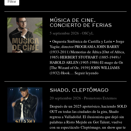
Filtrar
MÚSICA DE CINE.
CONCIERTO DE FERIAS
5 septiembre 2026
-
OSCyL
• Orquesta Sinfónica de Castilla y León • Jorge
Yagüe, director PROGRAMA JOHN BARRY
(1933-2011) Memorias de África [Out of Africa,
1985) HERBERT STOTHART (1885-1949) /
HAROLD ARLEN (1905-1986) El mago de Oz
[The Wizard of Oz, 1939] JOHN WILLIAMS
(1932) Hook…
Seguir leyendo
SHADO. CLEPTÓMAGO
20 septiembre 2026
-
Promotores Externos
Después de un 2025 apoteósico, haciendo SOLD
OUT en todas las ciudades de la gira, Shado
regresa a Valladolid. El ilusionista que dejó sin
palabras a Risto Mejide en Got Talent, vuelve
con su espectáculo Cleptómago, un show que te