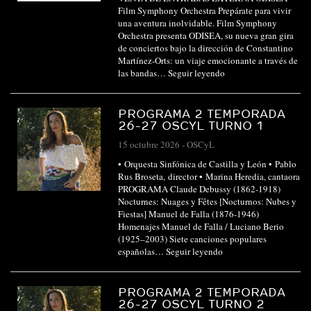
Film Symphony Orchestra Prepárate para vivir
una aventura inolvidable. Film Symphony
Orchestra presenta ODISEA, su nueva gran gira
de conciertos bajo la dirección de Constantino
Martínez-Orts: un viaje emocionante a través de
las bandas…
Seguir leyendo
PROGRAMA 2 TEMPORADA
26-27 OSCYL TURNO 1
15 octubre 2026
-
OSCyL
• Orquesta Sinfónica de Castilla y León • Pablo
Rus Broseta, director • Marina Heredia, cantaora
PROGRAMA Claude Debussy (1862-1918)
Nocturnes: Nuages y Fêtes [Nocturnos: Nubes y
Fiestas] Manuel de Falla (1876-1946)
Homenajes Manuel de Falla / Luciano Berio
(1925–2003) Siete canciones populares
españolas…
Seguir leyendo
PROGRAMA 2 TEMPORADA
26-27 OSCYL TURNO 2