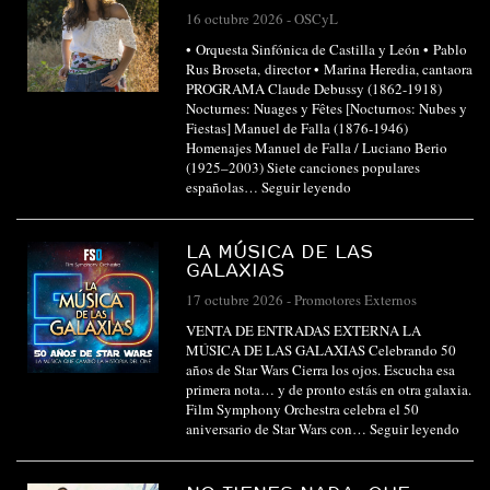
16 octubre 2026
-
OSCyL
• Orquesta Sinfónica de Castilla y León • Pablo
Rus Broseta, director • Marina Heredia, cantaora
PROGRAMA Claude Debussy (1862-1918)
Nocturnes: Nuages y Fêtes [Nocturnos: Nubes y
Fiestas] Manuel de Falla (1876-1946)
Homenajes Manuel de Falla / Luciano Berio
(1925–2003) Siete canciones populares
españolas…
Seguir leyendo
LA MÚSICA DE LAS
GALAXIAS
17 octubre 2026
-
Promotores Externos
VENTA DE ENTRADAS EXTERNA LA
MÚSICA DE LAS GALAXIAS Celebrando 50
años de Star Wars Cierra los ojos. Escucha esa
primera nota… y de pronto estás en otra galaxia.
Film Symphony Orchestra celebra el 50
aniversario de Star Wars con…
Seguir leyendo