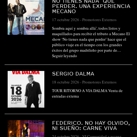
NO TIENES NADA QUE
PERDER. UNA EXPERIENCIA
MECANO
17 octubre 2026
-
Promotores Externos
Sombra aquí y sombra allá’, todos listos y
maquillados para recibir el tributo a Mecano El
show ‘No tienes nada que perder’ hace que el
público viaje en el tiempo con los grandes
éxitos del grupo madrileño por parte de…
Seguir leyendo
SERGIO DALMA
18 octubre 2026
-
Promotores Externos
TOUR RITORNO A VIA DALMA Venta de
entradas externa
FEDERICO. NO HAY OLVIDO,
NI SUEÑO: CARNE VIVA
24 octubre 2026
-
VI Comunidad a escena