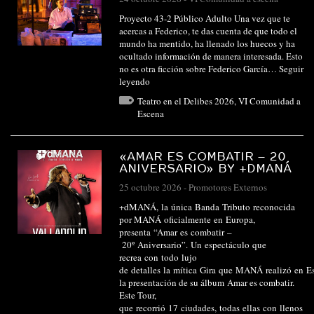
Proyecto 43-2 Público Adulto Una vez que te
acercas a Federico, te das cuenta de que todo el
mundo ha mentido, ha llenado los huecos y ha
ocultado información de manera interesada. Esto
no es otra ficción sobre Federico García…
Seguir
leyendo
Teatro en el Delibes 2026
,
VI Comunidad a
Escena
«AMAR ES COMBATIR – 20
ANIVERSARIO» BY +DMANÁ
25 octubre 2026
-
Promotores Externos
+dMANÁ, la única Banda Tributo reconocida
por MANÁ oficialmente en Europa,
presenta “Amar es combatir –
20º Aniversario”. Un espectáculo que
recrea con todo lujo
de detalles la mítica Gira que MANÁ realizó en E
la presentación de su álbum Amar es combatir.
Este Tour,
que recorrió 17 ciudades, todas ellas con llenos