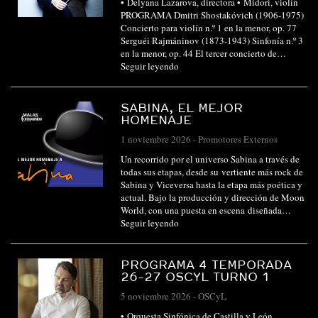
• Delyana Lazarova, directora • Midori, violín
PROGRAMA Dmitri Shostakóvich (1906-1975)
Concierto para violín n.º 1 en la menor, op. 77
Serguéi Rajmáninov (1873-1943) Sinfonía n.º 3
en la menor, op. 44 El tercer concierto de…
Seguir leyendo
SABINA, EL MEJOR
HOMENAJE
1 noviembre 2026
-
Promotores Externos
Un recorrido por el universo Sabina a través de
todas sus etapas, desde su vertiente más rock de
Sabina y Viceversa hasta la etapa más poética y
actual. Bajo la producción y dirección de Moon
World, con una puesta en escena diseñada…
Seguir leyendo
PROGRAMA 4 TEMPORADA
26-27 OSCYL TURNO 1
5 noviembre 2026
-
OSCyL
• Orquesta Sinfónica de Castilla y León