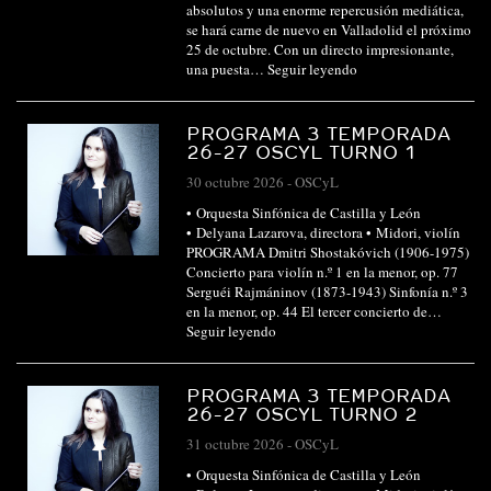
absolutos y una enorme repercusión mediática,
se hará carne de nuevo en Valladolid el próximo
25 de octubre. Con un directo impresionante,
una puesta…
Seguir leyendo
PROGRAMA 3 TEMPORADA
26-27 OSCYL TURNO 1
30 octubre 2026
-
OSCyL
• Orquesta Sinfónica de Castilla y León
• Delyana Lazarova, directora • Midori, violín
PROGRAMA Dmitri Shostakóvich (1906-1975)
Concierto para violín n.º 1 en la menor, op. 77
Serguéi Rajmáninov (1873-1943) Sinfonía n.º 3
en la menor, op. 44 El tercer concierto de…
Seguir leyendo
PROGRAMA 3 TEMPORADA
26-27 OSCYL TURNO 2
31 octubre 2026
-
OSCyL
• Orquesta Sinfónica de Castilla y León