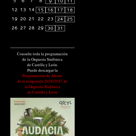
5
6
7
8
9
10
11
12
13
14
15
16
17
18
19
20
21
22
23
24
25
26
27
28
29
30
31
Consulte toda la programación
de la Orquesta Sinfónica
de Castilla y León.
Puede descargar la
Programación de Abono
de la temporada 2026/2027 de
la Orquesta Sinfónica
de Castilla y León