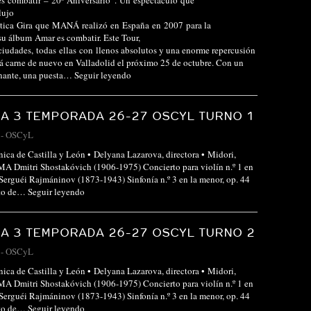
es combatir – 20º Aniversario”. Un espectáculo que
lujo
mítica Gira que MANÁ realizó en España en 2007 para la
su álbum Amar es combatir. Este Tour,
ciudades, todas ellas con llenos absolutos y una enorme repercusión
rá carne de nuevo en Valladolid el próximo 25 de octubre. Con un
onante, una puesta…
Seguir leyendo
A 3 TEMPORADA 26-27 OSCYL TURNO 1
-
OSCyL
nica de Castilla y León • Delyana Lazarova, directora • Midori,
 Dmitri Shostakóvich (1906-1975) Concierto para violín n.º 1 en
 Serguéi Rajmáninov (1873-1943) Sinfonía n.º 3 en la menor, op. 44
erto de…
Seguir leyendo
A 3 TEMPORADA 26-27 OSCYL TURNO 2
-
OSCyL
nica de Castilla y León • Delyana Lazarova, directora • Midori,
 Dmitri Shostakóvich (1906-1975) Concierto para violín n.º 1 en
 Serguéi Rajmáninov (1873-1943) Sinfonía n.º 3 en la menor, op. 44
erto de…
Seguir leyendo