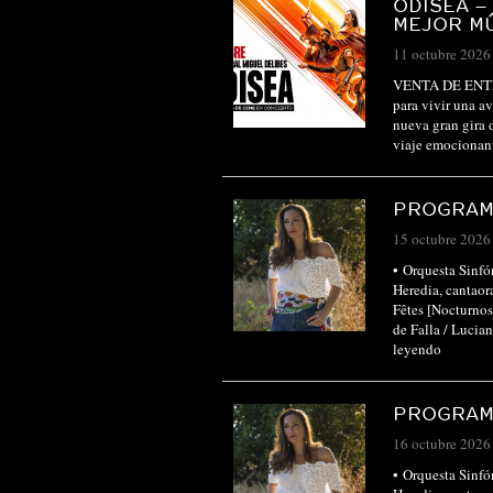
ODISEA –
MEJOR MÚ
11 octubre 2026
VENTA DE ENTR
para vivir una a
nueva gran gira 
viaje emocionan
PROGRAM
15 octubre 2026
• Orquesta Sinfó
Heredia, canta
Fêtes [Nocturno
de Falla / Luci
leyendo
PROGRAM
16 octubre 2026
• Orquesta Sinfó