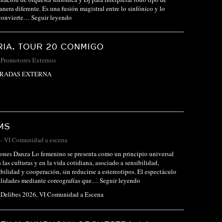
nera diferente. Es una fusión magistral entre lo sinfónico y lo
 convierte…
Seguir leyendo
IA. TOUR 20 CONMIGO
-
Promotores Externos
TRADAS EXTERNA
MS
-
VI Comunidad a escena
ones Danza Lo femenino se presenta como un principio universal
 las culturas y en la vida cotidiana, asociado a sensibilidad,
bilidad y cooperación, sin reducirse a estereotipos. El espectáculo
ualidades mediante coreografías que…
Seguir leyendo
l Delibes 2026
,
VI Comunidad a Escena