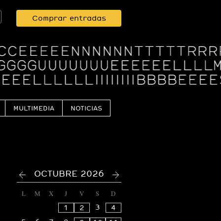
Comprar entradas
MULTIMEDIA
NOTICIAS
<
>
OCTUBRE 2026
L
M
X
J
V
S
D
3
1
2
4