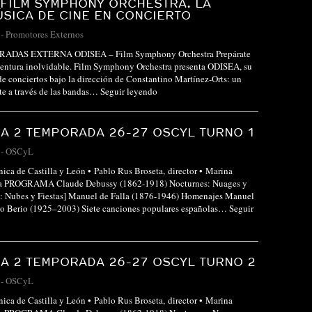
 FILM SYMPHONY ORCHESTRA. LA
SICA DE CINE EN CONCIERTO
-
Promotores Externos
ADAS EXTERNA ODISEA – Film Symphony Orchestra Prepárate
ventura inolvidable. Film Symphony Orchestra presenta ODISEA, su
de conciertos bajo la dirección de Constantino Martínez-Orts: un
te a través de las bandas…
Seguir leyendo
A 2 TEMPORADA 26-27 OSCYL TURNO 1
-
OSCyL
nica de Castilla y León • Pablo Rus Broseta, director • Marina
ora PROGRAMA Claude Debussy (1862-1918) Nocturnes: Nuages y
s: Nubes y Fiestas] Manuel de Falla (1876-1946) Homenajes Manuel
ano Berio (1925–2003) Siete canciones populares españolas…
Seguir
A 2 TEMPORADA 26-27 OSCYL TURNO 2
-
OSCyL
nica de Castilla y León • Pablo Rus Broseta, director • Marina