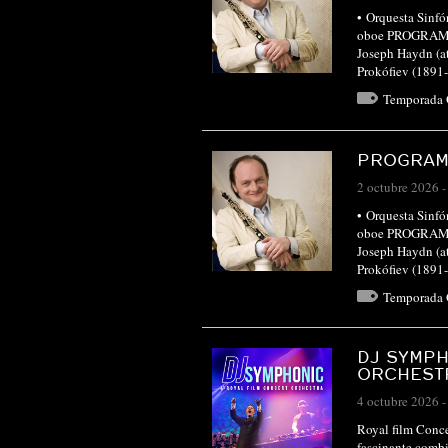
• Orquesta Sinfón
oboe PROGRAMA J
Joseph Haydn (at
Prokófiev (189
Temporada
PROGRAM
2 octubre 2026
• Orquesta Sinfón
oboe PROGRAMA J
Joseph Haydn (at
Prokófiev (189
Temporada
DJ SYMPH
ORCHEST
4 octubre 2026
Royal film Conce
fascinante combi