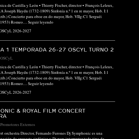
ica de Castilla y León • Thierry Fischer, director • François Leleux,
oseph Haydn (1732-1809) Sinfonía n.º 1 en re mayor, Hob. I:1
rib.) Concierto para oboe en do mayor, Hob. VIIg:C1 Serguéi
1-1953) Romeo…
Seguir leyendo
 OSCyL 2026-2027
A 1 TEMPORADA 26-27 OSCYL TURNO 2
-
OSCyL
ica de Castilla y León • Thierry Fischer, director • François Leleux,
oseph Haydn (1732-1809) Sinfonía n.º 1 en re mayor, Hob. I:1
rib.) Concierto para oboe en do mayor, Hob. VIIg:C1 Serguéi
1-1953) Romeo…
Seguir leyendo
 OSCyL 2026-2027
ONIC & ROYAL FILM CONCERT
RA
-
Promotores Externos
rt orchestra Director, Fernando Furones Dj Symphonic es una
nación de orquesta sinfónica y Dj para interpretar todo tipo de