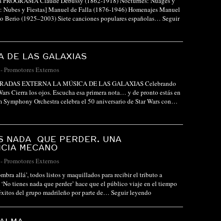
ora PROGRAMA Claude Debussy (1862-1918) Nocturnes: Nuages y
s: Nubes y Fiestas] Manuel de Falla (1876-1946) Homenajes Manuel
ano Berio (1925–2003) Siete canciones populares españolas…
Seguir
A DE LAS GALAXIAS
-
Promotores Externos
RADAS EXTERNA LA MÚSICA DE LAS GALAXIAS Celebrando
Wars Cierra los ojos. Escucha esa primera nota… y de pronto estás en
lm Symphony Orchestra celebra el 50 aniversario de Star Wars con…
S NADA QUE PERDER. UNA
NCIA MECANO
-
Promotores Externos
bra allá’, todos listos y maquillados para recibir el tributo a
No tienes nada que perder’ hace que el público viaje en el tiempo
éxitos del grupo madrileño por parte de…
Seguir leyendo