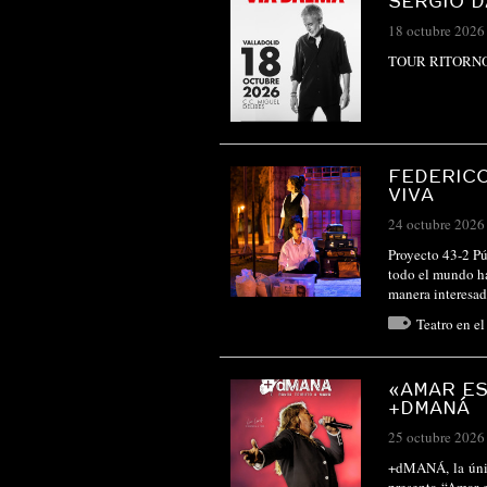
SERGIO 
18 octubre 2026
TOUR RITORNO A
FEDERICO
VIVA
24 octubre 2026
Proyecto 43-2 Pú
todo el mundo ha
manera interesad
Teatro en e
«AMAR ES
+DMANÁ
25 octubre 2026
+dMANÁ, la únic