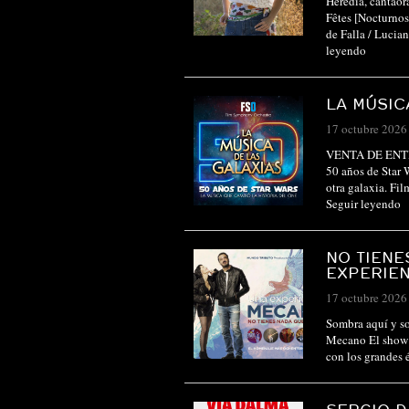
Heredia, canta
Fêtes [Nocturno
de Falla / Luci
leyendo
LA MÚSIC
17 octubre 2026
VENTA DE ENT
50 años de Star 
otra galaxia. Fi
Seguir leyendo
NO TIENE
EXPERIE
17 octubre 2026
Sombra aquí y som
Mecano El show ‘
con los grandes 