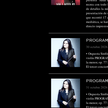
presenta “Amar 
recrea con todo 
de detalles la 
presentación de 
que recorrió 17 
mediática, se ha
directo impresi
PROGRAM
30 octubre 2026
• Orquesta Sinfó
violín PROGRAMA
la menor, op. 77
El tercer conci
PROGRAM
31 octubre 2026
• Orquesta Sinfó
violín PROGRAMA
la menor, op. 77
El tercer conci