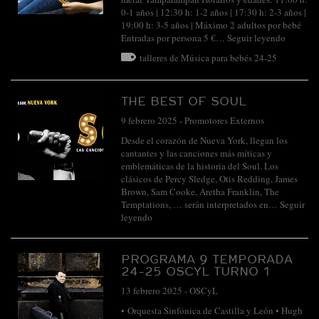
0-1 años | 12:30 h: 1-2 años | 17:30 h: 2-3 años |
19:00 h: 3-5 años | Máximo 2 adultos por bebé
Entradas por persona 5 €…
Seguir leyendo
talleres de Música para bebés 24-25
THE BEST OF SOUL
9 febrero 2025
-
Promotores Externos
Desde el corazón de Nueva York, llegan los
cantantes y las canciones más míticas y
emblemáticas de la historia del Soul. Los
clásicos de Percy Sledge, Otis Redding, James
Brown, Sam Cooke, Aretha Franklin, The
Temptations, … serán interpretados en…
Seguir
leyendo
PROGRAMA 9 TEMPORADA
24-25 OSCYL TURNO 1
13 febrero 2025
-
OSCyL
• Orquesta Sinfónica de Castilla y León • Hugh