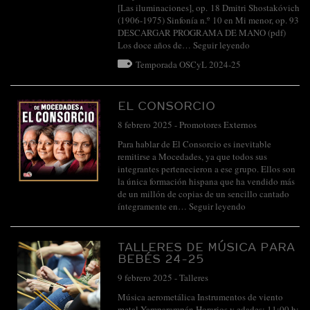
[Las iluminaciones], op. 18 Dmitri Shostakóvich
(1906-1975) Sinfonía n.º 10 en Mi menor, op. 93
DESCARGAR PROGRAMA DE MANO (pdf)
Los doce años de…
Seguir leyendo
Temporada OSCyL 2024-25
EL CONSORCIO
8 febrero 2025
-
Promotores Externos
Para hablar de El Consorcio es inevitable
remitirse a Mocedades, ya que todos sus
integrantes pertenecieron a ese grupo. Ellos son
la única formación hispana que ha vendido más
de un millón de copias de un sencillo cantado
íntegramente en…
Seguir leyendo
TALLERES DE MÚSICA PARA
BEBÉS 24-25
9 febrero 2025
-
Talleres
Música aerometálica Instrumentos de viento
metal Yamparampán Horarios y edades: 11:00 h: