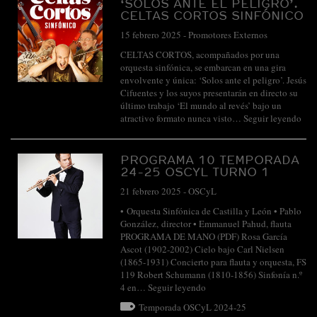
‘SOLOS ANTE EL PELIGRO’.
CELTAS CORTOS SINFÓNICO
15 febrero 2025
-
Promotores Externos
CELTAS CORTOS, acompañados por una
orquesta sinfónica, se embarcan en una gira
envolvente y única: ‘Solos ante el peligro’. Jesús
Cifuentes y los suyos presentarán en directo su
último trabajo ‘El mundo al revés’ bajo un
atractivo formato nunca visto…
Seguir leyendo
PROGRAMA 10 TEMPORADA
24-25 OSCYL TURNO 1
21 febrero 2025
-
OSCyL
• Orquesta Sinfónica de Castilla y León • Pablo
González, director • Emmanuel Pahud, flauta
PROGRAMA DE MANO (PDF) Rosa García
Ascot (1902-2002) Cielo bajo Carl Nielsen
(1865-1931) Concierto para flauta y orquesta, FS
119 Robert Schumann (1810-1856) Sinfonía n.º
4 en…
Seguir leyendo
Temporada OSCyL 2024-25