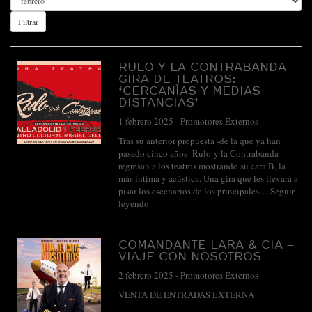
Filtrar
RULO Y LA CONTRABANDA –
GIRA DE TEATROS:
‘CERCANÍAS Y MEDIAS
DISTANCIAS’
1 febrero 2025
-
Promotores Externos
Tras su anterior propuesta -de la que ya han
pasado cinco años- Rulo y la Contrabanda
regresan a los teatros mostrando su cara B, la
más íntima y acústica. Una gira que les llevará a
pisar los escenarios de los principales…
Seguir
leyendo
COMANDANTE LARA & CIA –
VIAJE CON NOSOTROS
2 febrero 2025
-
Promotores Externos
VENTA DE ENTRADAS EXTERNA