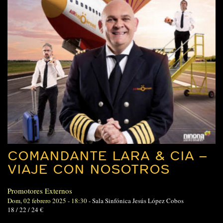
COMANDANTE LARA & CIA –
VIAJE CON NOSOTROS
Promotores Externos
Dom, 02 febrero 2025 - 18:30
-
Sala Sinfónica Jesús López Cobos
18 / 22 / 24 €