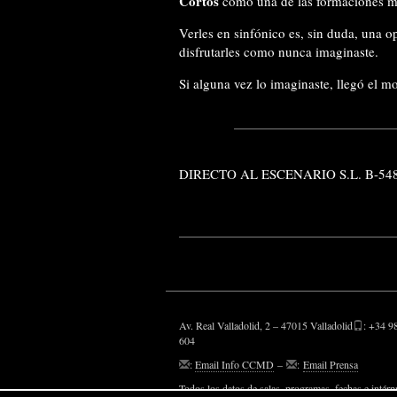
Cortos
como una de las formaciones má
Verles en sinfónico es, sin duda, una o
disfrutarles como nunca imaginaste.
Si alguna vez lo imaginaste, llegó el mo
DIRECTO AL ESCENARIO S.L. B-54
Av. Real Valladolid, 2 – 47015 Valladolid
: +34 9
604
:
Email Info CCMD
–
:
Email Prensa
Todos los datos de salas, programas, fechas e intérp