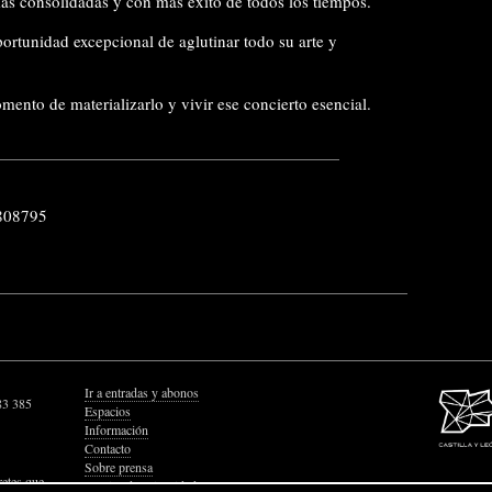
s consolidadas y con más éxito de todos los tiempos.
portunidad excepcional de aglutinar todo su arte y
mento de materializarlo y vivir ese concierto esencial.
808795
Ir a entradas y abonos
83 385
Espacios
Información
Contacto
Sobre prensa
retes que
Política de Privacidad