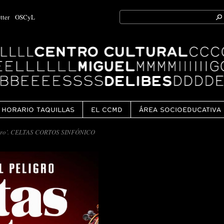
Search
tter
OSCyL
for:
Ok
HORARIO TAQUILLAS
EL CCMD
ÁREA SOCIOEDUCATIVA
ligro’. CELTAS CORTOS SINFÓNICO