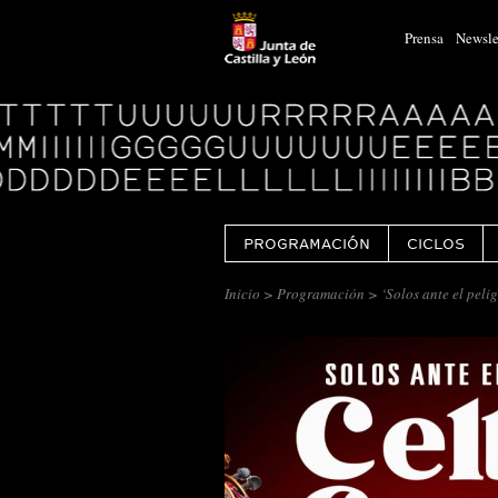
Prensa
Newsle
Logo
Centro
Cultural
Miguel
Delibes
PROGRAMACIÓN
CICLOS
Inicio
>
Programación
> ‘Solos ante el pe