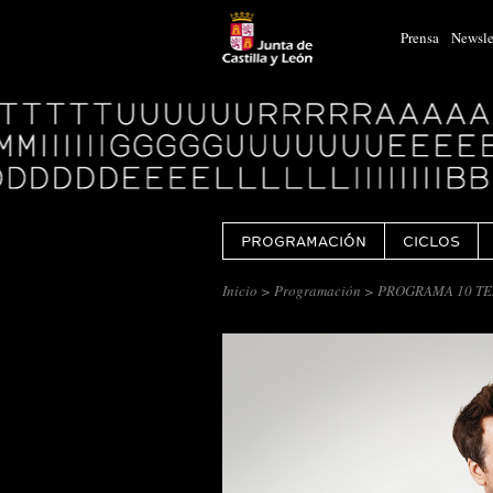
Prensa
Newsle
Logo
Centro
Cultural
Miguel
Delibes
PROGRAMACIÓN
CICLOS
Inicio
>
Programación
> PROGRAMA 10 TE