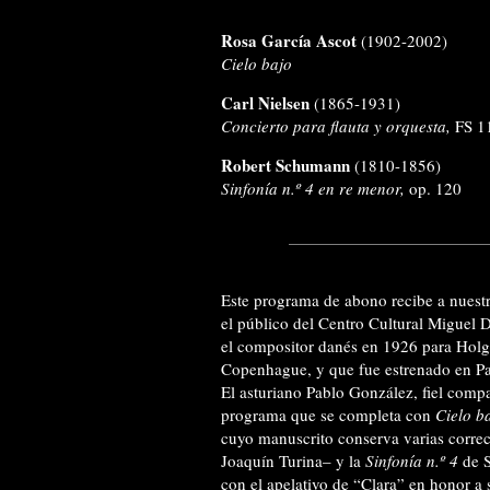
Rosa García Ascot
(1902-2002)
Cielo bajo
Carl Nielsen
(1865-1931)
Concierto para flauta y orquesta,
FS 1
Robert Schumann
(1810-1856)
Sinfonía n.º 4 en re menor,
op. 120
Este programa de abono recibe a nuestr
el público del Centro Cultural Miguel 
el compositor danés en 1926 para Holger
Copenhague, y que fue estrenado en Par
El asturiano Pablo González, fiel compa
programa que se completa con
Cielo b
cuyo manuscrito conserva varias correc
Joaquín Turina– y la
Sinfonía n.º 4
de S
con el apelativo de “Clara” en honor a 