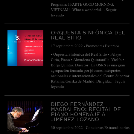
Programa: I PARTE GOOD MORNING,
VIETNAM! “What a wonderful…
Seguir
leyendo
ORQUESTA SINFÓNICA DEL
REAL SITIO
17 septiembre 2022
-
Promotores Externos
• Orquesta Sinfónica del Real Sitio • Pelayo
Ciria, Piano • Almudena Quintanilla, Violín •
Borja Quintas, Director La OSRS es una gran
agrupación formada por jóvenes intérpretes
nacionales e internacionales del Centro Superior
Katarina Gurska de Madrid. Dirigida…
Seguir
leyendo
DIEGO FERNÁNDEZ
MAGDALENO: RECITAL DE
PIANO HOMENAJE A
JIMÉNEZ LOZANO
30 septiembre 2022
-
Conciertos Extraordinarios