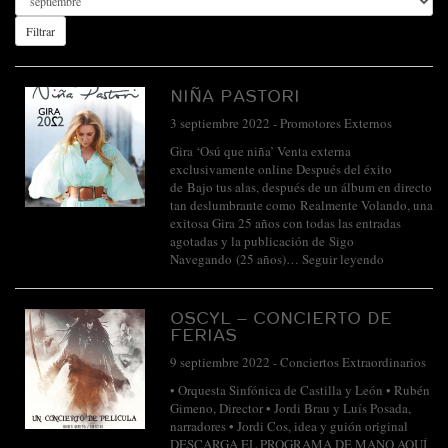
Filtrar
NIÑA PASTORI
3 septiembre 2022
-
Promotores Externos
Gira ‘Osú que niña’ Venta externa
exclusivamente online Después del éxito
de Bajo tus alas, después de un álbum en directo
tan deslumbrante como Realmente Volando, una
exitosa Gira 25 años con todas las entradas
agotadas y la publicación de Sigo
Navegando (25 años)…
Seguir leyendo
OSCYL – CONCIERTO DE
FERIAS
9 septiembre 2022
-
Conciertos Extraordinarios
• Orquesta Sinfónica de Castilla y León • Rubén
Gimeno, Director • Jordi Brau y Luís Posada,
narradores • Jordi Cos, idea y guión original
DESCARGA EL PROGRAMA DE MANO AQUÍ