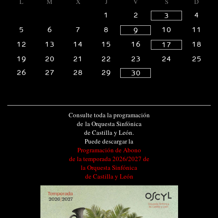
L
M
X
J
V
S
D
1
2
4
3
5
6
7
8
10
11
9
12
13
14
15
16
18
17
19
20
21
22
23
24
25
26
27
28
29
30
Consulte toda la programación
de la Orquesta Sinfónica
de Castilla y León.
Puede descargar la
Programación de Abono
de la temporada 2026/2027 de
la Orquesta Sinfónica
de Castilla y León