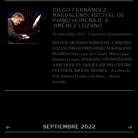
DIEGO FERNÁNDEZ
MAGDALENO: RECITAL DE
PIANO HOMENAJE A
JIMÉNEZ LOZANO
30 septiembre 2022
-
Conciertos Extraordinarios
RECITAL DE PIANO HOMENAJE A JIMENEZ
LOZANO DIEGO FERNANDEZ MAGDALENO,
PIANISTA Ocho cajas de Cornell. Música para
Jiménez Lozano. ENTRADA CON INVITACIÓN
A RECOGER EN TAQUILLADS DEL CENTRO
CULTURAL MIGUEL DELIBES «La obra de
José Jiménez Lozano está llena…
Seguir
leyendo
<
>
SEPTIEMBRE 2022