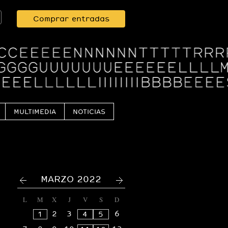
Comprar entradas
MULTIMEDIA
NOTICIAS
<
>
MARZO 2022
L
M
X
J
V
S
D
2
3
6
1
4
5