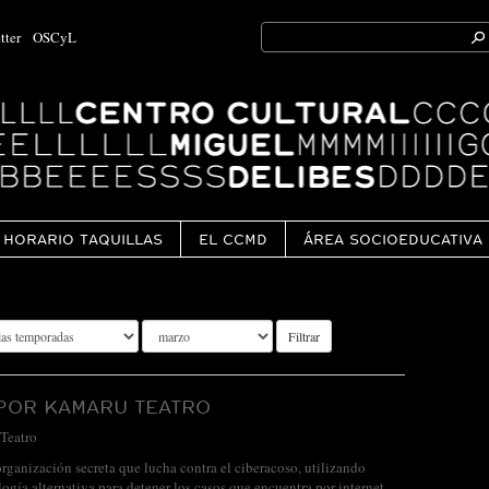
Search
tter
OSCyL
for:
Ok
HORARIO TAQUILLAS
EL CCMD
ÁREA SOCIOEDUCATIVA
Filtrar
 POR KAMARU TEATRO
Teatro
ganización secreta que lucha contra el ciberacoso, utilizando
ogía alternativa para detener los casos que encuentra por internet.