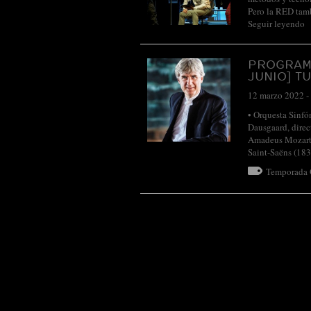
Pero la RED tamb
Seguir leyendo
PROGRAM
JUNIO] T
12 marzo 2022
-
• Orquesta Sinfó
Dausgaard, di
Amadeus Mozart (
Saint-Saëns (18
Temporada