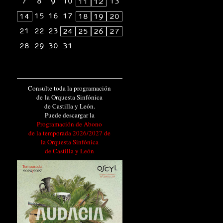
7
8
9
10
13
11
12
15
16
17
14
18
19
20
21
22
23
24
25
26
27
28
29
30
31
Consulte toda la programación
de la Orquesta Sinfónica
de Castilla y León.
Puede descargar la
Programación de Abono
de la temporada 2026/2027 de
la Orquesta Sinfónica
de Castilla y León