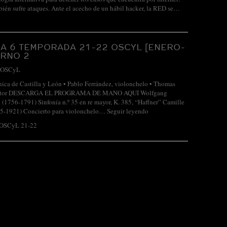
ién sufre ataques. Ante el acecho de un hábil hacker, la RED se…
A 6 TEMPORADA 21-22 OSCYL [ENERO-
URNO 2
OSCyL
nica de Castilla y León • Pablo Ferrández, violonchelo • Thomas
rector DESCARGA EL PROGRAMA DE MANO AQUÍ Wolfgang
1756-1791) Sinfonía n.º 35 en re mayor, K. 385, “Haffner” Camille
35-1921) Concierto para violonchelo…
Seguir leyendo
 OSCyL 21-22