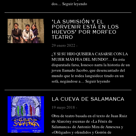
dos…
Seguir leyendo
’LA SUMISIÓN Y EL
PORVENIR ESTÁ EN LOS
HUEVOS’ POR MORFEO
TEATRO
29 enero 2022
-
¿Y SI SU HIJO QUISIERA CASARSE CON LA
MUJER MÁS FEA DEL MUNDO?… En esta
disparatada farsa, Ionesco narra la historia de un
joven llamado Jacobo, que desencantado del
mundo que le rodea languidece tirado en un
sofá, negándose a…
Seguir leyendo
LA CUEVA DE SALAMANCA
19 mayo 2018
-
Obra de teatro basada en el texto de Juan Ruiz
de Alarcóny escenas de «La Fénix de
Salamanca» de Antonio Mira de Amescua y
«Obligados y ofendidos y Gorrón de