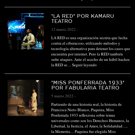
’LA RED’ POR KAMARU
TEATRO
12 marzo 2022
-
LA RED es una organización secreta que lucha
contra el ciberacoso, utilizando métodos y
tecnología alternativa para detener los casos que
encuentra por internet. Pero la RED también
sufre ataques. Ante el acecho de un hábil hacker,
la RED se…
Seguir leyendo
’MISS PONFERRADA 1933’
POR FABULARIA TEATRO
5 marzo 2022
-
Partiendo de una historia real, la historia de
Francisca Nieto Blanco, Paquina, Miss
Ponferrada 1933 reflexiona sobre temas
universales como son los Derechos Humanos, la
Libertad, la Justicia, el Amor, la Solidaridad…,
la Memoria… Paquina fue elegida Miss