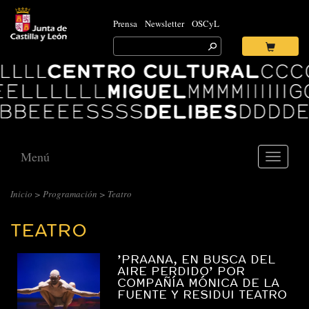
Prensa
Newsletter
OSCyL
Search
for:
Ok
Logo
Centro
Cultural
Miguel
Delibes
Menú
Toggle
navigati
CENTRO
Inicio
>
Programación
>
Teatro
CULTURAL
TEATRO
MIGUEL
DELIBES
’PRAANA, EN BUSCA DEL
::
AIRE PERDIDO’ POR
COMPAÑÍA MÓNICA DE LA
ARCHIVO
FUENTE Y RESIDUI TEATRO