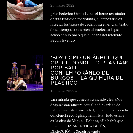
26 marzo 2022
-
¿Fue Federico García Lorca el héroe rescatador
de una tradición moribunda, al empeñarse en
integrar los títeres de cachiporra en el gran teatro
de su tiempo, o más bien el intelectual que
acabó con lo poco que quedaba del referente…
Seguir leyendo
’SOY COMO UN ÁRBOL QUE
CRECE DONDE LO PLANTAN’
POR BALLET
CONTEMPORÁNEO DE
BURGOS + LA QUIMERA DE
PLÁSTICO
19 marzo 2022
-
Una mirada que conecta su mundo cien años
después con nuestra actualidad huérfana de
naturaleza y de humanidad, en la que florecen la
conciencia ecológica y feminista. Todo estaba
en la obra de Miguel Delibes, sólo había que
mirar. FICHA ARTÍSTICA GUIÓN,
DIRECCIÓN…
Seguir leyendo