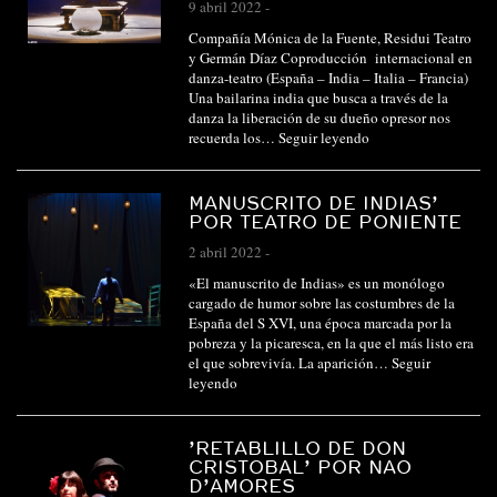
9 abril 2022
-
Compañía Mónica de la Fuente, Residui Teatro
y Germán Díaz Coproducción internacional en
danza-teatro (España – India – Italia – Francia)
Una bailarina india que busca a través de la
danza la liberación de su dueño opresor nos
recuerda los…
Seguir leyendo
MANUSCRITO DE INDIAS’
POR TEATRO DE PONIENTE
2 abril 2022
-
«El manuscrito de Indias» es un monólogo
cargado de humor sobre las costumbres de la
España del S XVI, una época marcada por la
pobreza y la picaresca, en la que el más listo era
el que sobrevivía. La aparición…
Seguir
leyendo
’RETABLILLO DE DON
CRISTOBAL’ POR NAO
D’AMORES