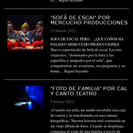
es…
Seguir leyendo
’SOFÁ DE ESCAI’ POR
MERCUCHO PRODUCCIONES
13 febrero 2022
-
SOFÁ DE ESCAI: PERO… ¿QUÉ COÑOS HA
PASADO? MERCUCHO PRODUCCIONES
Nuevo espectáculo de Sofá de escai. Los tres
viejecitos, “dominados por la bata y las
zapatillas y atrapados por el sofa”, que
compartieron sus aventuras, sus preguntas y su
forma…
Seguir leyendo
’FOTO DE FAMILIA’ POR CAL
Y CANTO TEATRO
5 febrero 2022
-
«Cuando era niña, mi madre recortaba una caja
de cartón y la transformaba en una cámara
fotográfica». Nuestra historia está contenida en
un viejo álbum de fotos. Cuando se despliega,
comienza el viaje de una familia a través de