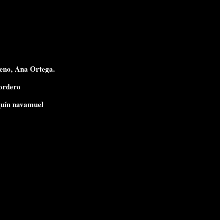
eno, Ana Ortega.
ordero
uín navamuel