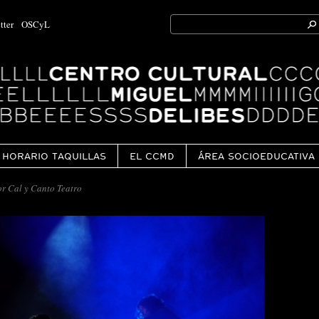
Search
tter
OSCyL
for:
Ok
HORARIO TAQUILLAS
EL CCMD
ÁREA SOCIOEDUCATIVA
or Cal y Canto Teatro