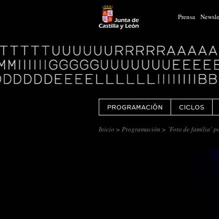
Prensa
Newsle
Logo
Centro
Cultural
Miguel
Delibes
PROGRAMACIÓN
CICLOS
Inicio
>
Programación
> ’Foto de familia’ p