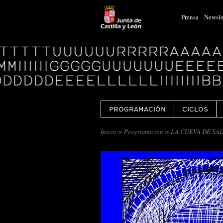
Prensa
Newsle
Logo
Centro
Cultural
Miguel
Delibes
PROGRAMACIÓN
CICLOS
Inicio
>
Programación
> LA CUEVA DE S