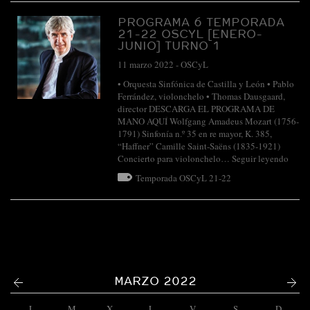
PROGRAMA 6 TEMPORADA
21-22 OSCYL [ENERO-
JUNIO] TURNO 1
11 marzo 2022
-
OSCyL
• Orquesta Sinfónica de Castilla y León • Pablo
Ferrández, violonchelo • Thomas Dausgaard,
director DESCARGA EL PROGRAMA DE
MANO AQUÍ Wolfgang Amadeus Mozart (1756-
1791) Sinfonía n.º 35 en re mayor, K. 385,
“Haffner” Camille Saint-Saëns (1835-1921)
Concierto para violonchelo…
Seguir leyendo
Temporada OSCyL 21-22
<
>
MARZO 2022
L
M
X
J
V
S
D