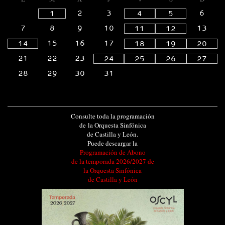
2
3
6
1
4
5
7
8
9
10
13
11
12
15
16
17
14
18
19
20
21
22
23
24
25
26
27
28
29
30
31
Consulte toda la programación
de la Orquesta Sinfónica
de Castilla y León.
Puede descargar la
Programación de Abono
de la temporada 2026/2027 de
la Orquesta Sinfónica
de Castilla y León