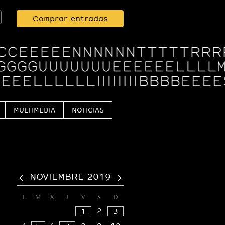
Comprar entradas
MULTIMEDIA
NOTICIAS
<
>
NOVIEMBRE 2019
L
M
X
J
V
S
D
2
1
3