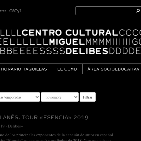
Search
tter
OSCyL
for:
Ok
HORARIO TAQUILLAS
EL CCMD
ÁREA SOCIOEDUCATIVA
Filtrar
LANÉS. TOUR «ESENCIA» 2019
019
-
Delibes+
no de los principales exponentes de la canción de autor en español
 gira “Esencia” que comenzó a mediados de 2018. Con este mismo