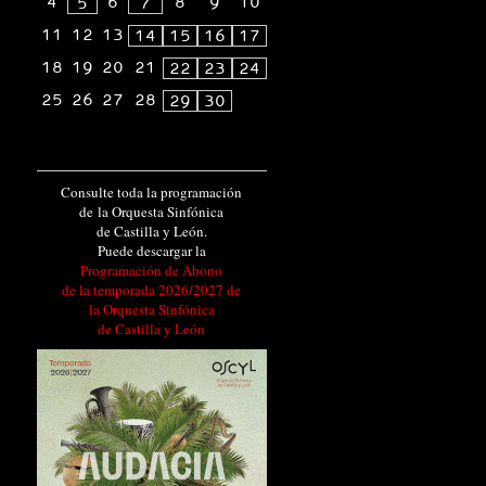
4
6
8
9
10
5
7
11
12
13
14
15
16
17
18
19
20
21
22
23
24
25
26
27
28
29
30
Consulte toda la programación
de la Orquesta Sinfónica
de Castilla y León.
Puede descargar la
Programación de Abono
de la temporada 2026/2027 de
la Orquesta Sinfónica
de Castilla y León