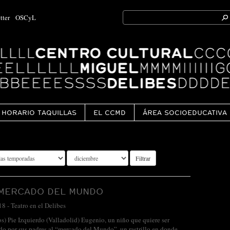
Search
tter
OSCyL
for:
Ok
HORARIO TAQUILLAS
EL CCMD
ÁREA SOCIOEDUCATIVA
Filtrar
 MERCADO DEL MUNDO
18
-
Teatro en el Delibes
os) Pie Izquierdo (Valladolid) Eugenio, un niño que quiere ser
do por sus padres al “mercado del Mundo”, un rastrillo en donde