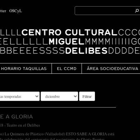
Search
tter
OSCyL
for:
Ok
HORARIO TAQUILLAS
EL CCMD
ÁREA SOCIOEDUCATIVA
Filtrar
E A GLORIA
18
-
Teatro en el Delibes
años) La Quimera de Plástico (Valladolid) ESTO SABE A GLORIA está
la celebración del centenario del nacimiento de Gloria Fuertes