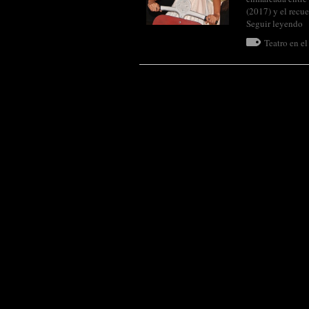
(2017) y el rec
Seguir leyendo
Teatro en e