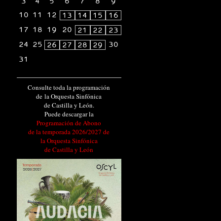
3
4
5
6
7
8
9
10
11
12
13
14
15
16
17
18
19
20
21
22
23
24
25
30
26
27
28
29
31
Consulte toda la programación
de la Orquesta Sinfónica
de Castilla y León.
Puede descargar la
Programación de Abono
de la temporada 2026/2027 de
la Orquesta Sinfónica
de Castilla y León