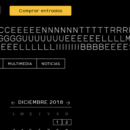
Comprar entradas
MULTIMEDIA
NOTICIAS
<
>
DICIEMBRE 2018
L
M
X
J
V
S
D
1
2