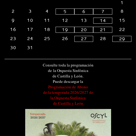
1
2
3
4
8
5
6
7
9
10
11
12
13
15
14
16
17
18
22
19
20
21
23
24
25
26
28
27
29
30
31
Consulte toda la programación
de la Orquesta Sinfónica
de Castilla y León.
Puede descargar la
Programación de Abono
de la temporada 2026/2027 de
la Orquesta Sinfónica
de Castilla y León