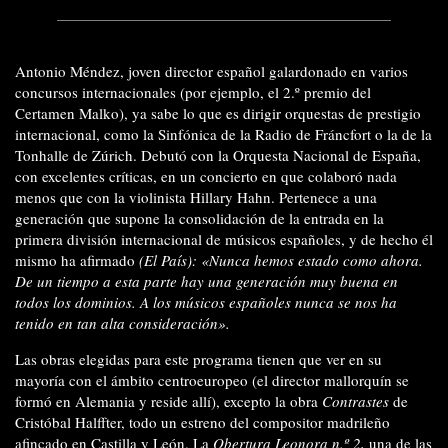
Antonio Méndez, joven director español galardonado en varios
concursos internacionales (por ejemplo, el 2.º premio del
Certamen Malko), ya sabe lo que es dirigir orquestas de prestigio
internacional, como la Sinfónica de la Radio de Fráncfort o la de la
Tonhalle de Zúrich. Debutó con la Orquesta Nacional de España,
con excelentes críticas, en un concierto en que colaboró nada
menos que con la violinista Hillary Hahn. Pertenece a una
generación que supone la consolidación de la entrada en la
primera división internacional de músicos españoles, y de hecho él
mismo ha afirmado
(El País):
«Nunca hemos estado como ahora.
De un tiempo a esta parte hay una generación muy buena en
todos los dominios. A los músicos españoles nunca se nos ha
tenido en tan alta consideración».
Las obras elegidas para este programa tienen que ver en su
mayoría con el ámbito centroeuropeo (el director mallorquín se
formó en Alemania y reside allí), excepto la obra
Contrastes
de
Cristóbal Halffter, todo un estreno del compositor madrileño
afincado en Castilla y León. La
Obertura Leonora n.º 2,
una de las