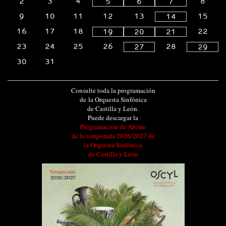
2
3
4
8
5
6
7
9
10
11
12
13
15
14
16
17
18
22
19
20
21
23
24
25
26
28
27
29
30
31
Consulte toda la programación
de la Orquesta Sinfónica
de Castilla y León.
Puede descargar la
Programación de Abono
de la temporada 2026/2027 de
la Orquesta Sinfónica
de Castilla y León