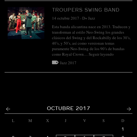
TROUPERS SWING BAND
14 octubre 2017
-
D+ Jazz
Esta banda alicantina nace en 2013. Traducen y
transforman al estilo Neo-Swing los grandes
clásicos del Swing y del Rockabilly de los 30’s,
40’s, y 50’s, así como versionan temas
puramente Neo-Swing de los 90’s de bandas
como Royal Crown…
Seguir leyendo
Jazz 2017
<
>
OCTUBRE 2017
L
M
X
J
V
S
D
1