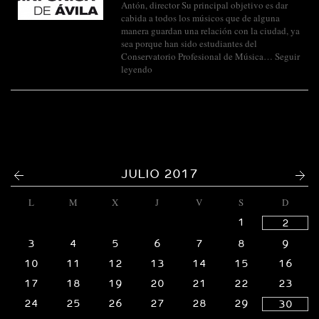
Antón, director Su principal objetivo es dar
cabida a todos los músicos que de alguna
manera guardan una relación con la ciudad, ya
sea porque han sido estudiantes del
Conservatorio Profesional de Música…
Seguir
leyendo
<
>
JULIO 2017
L
M
X
J
V
S
D
1
2
3
4
5
6
7
8
9
10
11
12
13
14
15
16
17
18
19
20
21
22
23
24
25
26
27
28
29
30