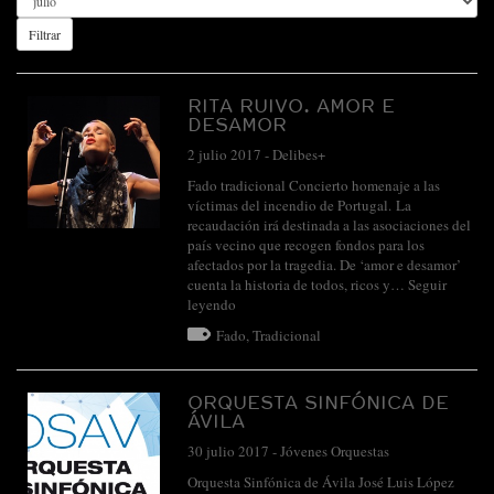
Filtrar
RITA RUIVO. AMOR E
DESAMOR
2 julio 2017
-
Delibes+
Fado tradicional Concierto homenaje a las
víctimas del incendio de Portugal. La
recaudación irá destinada a las asociaciones del
país vecino que recogen fondos para los
afectados por la tragedia. De ‘amor e desamor’
cuenta la historia de todos, ricos y…
Seguir
leyendo
Fado
,
Tradicional
ORQUESTA SINFÓNICA DE
ÁVILA
30 julio 2017
-
Jóvenes Orquestas
Orquesta Sinfónica de Ávila José Luis López