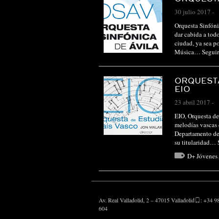
30 julio 2017
-
Orquesta Sinfóni
dar cabida a tod
ciudad, ya sea p
Música…
Segui
ORQUESTA
EIO
23 abril 2017
-
EIO, Orquesta de
melodías vascas 
Departamento de 
su titularidad…
D+ Jóvenes 
Av. Real Valladolid, 2 – 47015 Valladolid
: +34 9
604