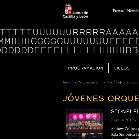
Prensa
Newsle
Logo
Centro
Cultural
Miguel
Delibes
PROGRAMACIÓN
CICLOS
CENTRO
Inicio
>
Programación
>
Delibes+
>
Jóvene
CULTURAL
JÓVENES ORQUE
MIGUEL
DELIBES
STONELE
::
23 julio 2019
-
ARCHIVO
Andrew Zolinsky 
Sala Sinfónica J