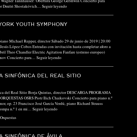
d Wagner Tannhäuser: Obertura George Gershwin Concierto para
or Dmitri Shostakóvich…
Seguir leyendo
 YORK YOUTH SYMPHONY
piano Michael Repper, director Sábado 29 de junio de 2019 | 20:00
 Jesús López Cobos Entradas con invitación hasta completar aforo a
 abril Theo Chandler Electric Agitation Fanfare (estreno europeo)
inov Concierto para…
Seguir leyendo
 SINFÓNICA DEL REAL SITIO
ica del Real Sitio Borja Quintas, director DESCARGA PROGRAMA
RQUESTAS OSRS Piotr Ilich Chaikovski Concierto para piano n.º
nor, op. 23 Francisco José García Verdú, piano Richard Strauss
trompa n.º 1 en mi…
Seguir leyendo
Orquestas
 SINFÓNICA DE ÁVILA