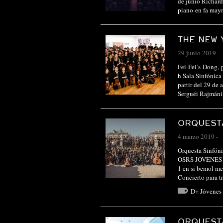
de junio Richar
piano en fa may
THE NEW
29 junio 2019
-
Fei-Fei’s Dong, 
h Sala Sinfónica
partir del 29 de
Serguéi Rajmán
ORQUESTA
4 marzo 2019
-
Orquesta Sinfón
OSRS JOVENES O
1 en si bemol me
Concierto para 
D+ Jóvenes 
ORQUESTA