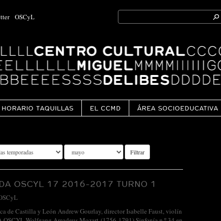
Search
tter
OSCyL
for:
Ok
HORARIO TAQUILLAS
EL CCMD
ÁREA SOCIOEDUCATIVA
Filtrar
A OSCYL 17 2016-2017 TURNO 1
OSCyL
ca de Castilla y León Andrew Gourlay, director Isabelle Faust, violín
OSCYL Wolfgang Amadeus Mozart (1756-1791) Sinfonía n.º 34 en