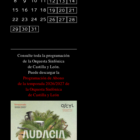
8
9
10
11
12
13
14
15
16
17
18
19
20
21
22
23
24
25
26
27
28
29
30
31
Consulte toda la programación
de la Orquesta Sinfónica
de Castilla y León.
Puede descargar la
Programación de Abono
de la temporada 2026/2027 de
la Orquesta Sinfónica
de Castilla y León