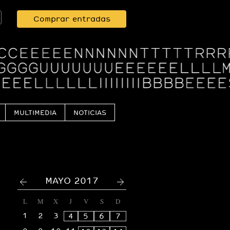
Comprar entradas
MULTIMEDIA
NOTICIAS
<
>
MAYO 2017
L
M
X
J
V
S
D
1
2
3
4
5
6
7