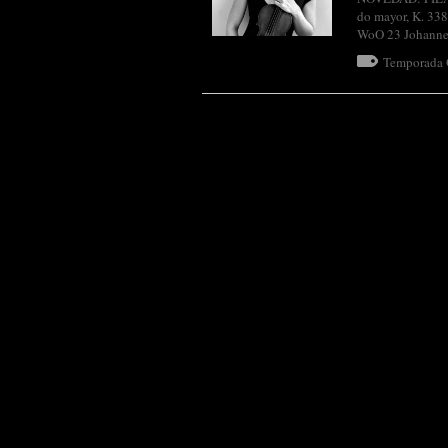
do mayor, K. 33
WoO 23 Johanne
Temporada