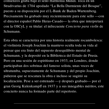
comienzos graba bajo el sello Harmonia Mundi. Toca en un
Stradivarius de 1704 apodado “La Bella Durmiente del Bosque”,
puesto a su disposición por el L-Bank de Baden-Wurtemberg.
Precisamente ha grabado muy recientemente para este sello —con
el director español Pablo Heras-Casado— la obra que interpretará
con la OSCyL y su titular: el infrecuente
Concierto para violín
de
Schumann.
Esta obra se caracteriza por una historia realmente rocambolesca:
el violinista Joseph Joachim la mantuvo oculta toda su vida al
pensar que era fruto del supuesto desequilibrio mental de
Schumann, y la depositó en la Biblioteca del Estado de Prusia.
Pero en una sesión de espiritismo en 1933, en Londres, donde
participaban dos sobrinas del famoso solista, unas voces de
ultratumba, supuestamente de Schumann y del propio Joachim,
pidieron que se rescatara la obra e incluso se sugirió su
localización. Pese a ser estrenado —y después grabado— por el
gran Georg Kulenkampff en 1937 y a sus innegables méritos, este
concierto nunca ha formado parte del repertorio.