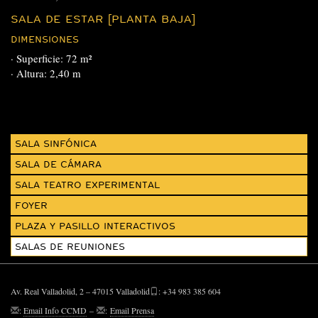
SALA DE ESTAR [PLANTA BAJA]
DIMENSIONES
· Superficie: 72 m²
· Altura: 2,40 m
SALA SINFÓNICA
SALA DE CÁMARA
SALA TEATRO EXPERIMENTAL
FOYER
PLAZA Y PASILLO INTERACTIVOS
SALAS DE REUNIONES
Av. Real Valladolid, 2 – 47015 Valladolid
: +34 983 385 604
:
Email Info CCMD
–
:
Email Prensa