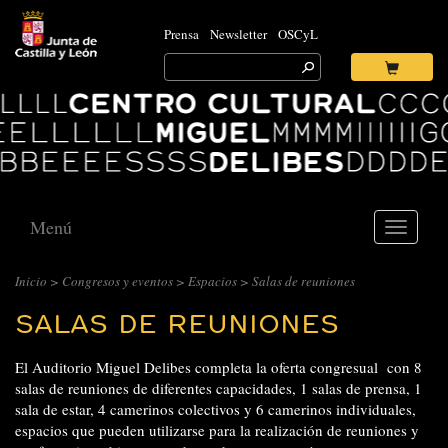
Prensa
Newsletter
OSCyL
Search
for:
Ok
Logo
Centro
Cultural
Miguel
Delibes
Menú
Toggle
navigati
Inicio
>
Congresos y eventos
>
Espacios
> Salas de reuniones
SALAS DE REUNIONES
El Auditorio Miguel Delibes completa la oferta congresual con 8
salas de reuniones de diferentes capacidades, 1 salas de prensa, 1
sala de estar, 4 camerinos colectivos y 6 camerinos individuales,
espacios que pueden utilizarse para la realización de reuniones y