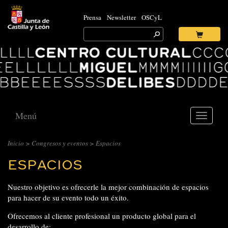
Prensa
Newsletter
OSCyL
Search
for:
Ok
Logo
Centro
Cultural
Miguel
Delibes
Menú
Toggle
navigati
Inicio
>
Congresos y eventos
> Espacios
ESPACIOS
Nuestro objetivo es ofrecerle la mejor combinación de espacios
para hacer de su evento todo un éxito.
Ofrecemos al cliente profesional un producto global para el
desarrollo de: