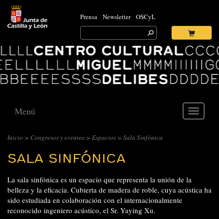
Prensa
Newsletter
OSCyL
Search
for:
Ok
Logo
Centro
Cultural
Miguel
Delibes
Menú
Toggle
navigati
Inicio
>
Congresos y eventos
>
Espacios
> Sala Sinfónica
SALA SINFÓNICA
La sala sinfónica es un espacio que representa la unión de la
belleza y la eficacia. Cubierta de madera de roble, cuya acústica ha
sido estudiada en colaboración con el internacionalmente
reconocido ingeniero acústico, el Sr. Yaying Xu.