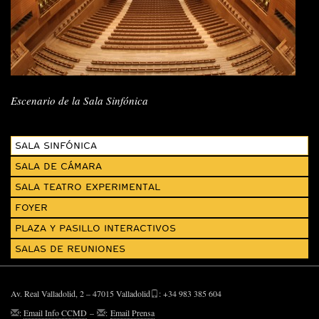
Escenario de la Sala Sinfónica
SALA SINFÓNICA
SALA DE CÁMARA
SALA TEATRO EXPERIMENTAL
FOYER
PLAZA Y PASILLO INTERACTIVOS
SALAS DE REUNIONES
Av. Real Valladolid, 2 – 47015 Valladolid
: +34 983 385 604
:
Email Info CCMD
–
:
Email Prensa