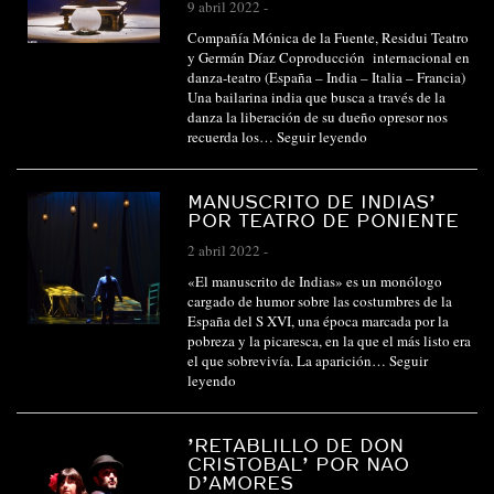
9 abril 2022
-
Compañía Mónica de la Fuente, Residui Teatro
y Germán Díaz Coproducción internacional en
danza-teatro (España – India – Italia – Francia)
Una bailarina india que busca a través de la
danza la liberación de su dueño opresor nos
recuerda los…
Seguir leyendo
MANUSCRITO DE INDIAS’
POR TEATRO DE PONIENTE
2 abril 2022
-
«El manuscrito de Indias» es un monólogo
cargado de humor sobre las costumbres de la
España del S XVI, una época marcada por la
pobreza y la picaresca, en la que el más listo era
el que sobrevivía. La aparición…
Seguir
leyendo
’RETABLILLO DE DON
CRISTOBAL’ POR NAO
D’AMORES