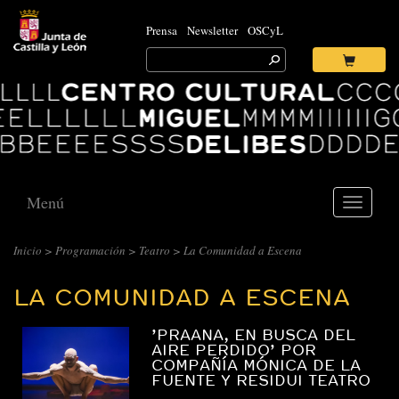
Prensa
Newsletter
OSCyL
Search
for:
Ok
Logo
Centro
Cultural
Miguel
Delibes
Menú
Toggle
navigati
CENTRO
Inicio
>
Programación
>
Teatro
>
La Comunidad a Escena
CULTURAL
LA COMUNIDAD A ESCENA
MIGUEL
DELIBES
’PRAANA, EN BUSCA DEL
::
AIRE PERDIDO’ POR
COMPAÑÍA MÓNICA DE LA
ARCHIVO
FUENTE Y RESIDUI TEATRO