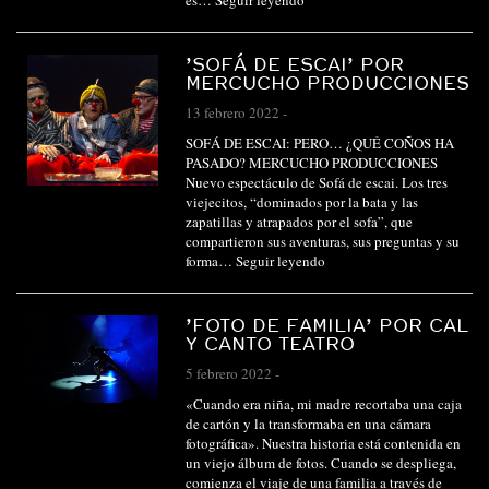
es…
Seguir leyendo
’SOFÁ DE ESCAI’ POR
MERCUCHO PRODUCCIONES
13 febrero 2022
-
SOFÁ DE ESCAI: PERO… ¿QUÉ COÑOS HA
PASADO? MERCUCHO PRODUCCIONES
Nuevo espectáculo de Sofá de escai. Los tres
viejecitos, “dominados por la bata y las
zapatillas y atrapados por el sofa”, que
compartieron sus aventuras, sus preguntas y su
forma…
Seguir leyendo
’FOTO DE FAMILIA’ POR CAL
Y CANTO TEATRO
5 febrero 2022
-
«Cuando era niña, mi madre recortaba una caja
de cartón y la transformaba en una cámara
fotográfica». Nuestra historia está contenida en
un viejo álbum de fotos. Cuando se despliega,
comienza el viaje de una familia a través de