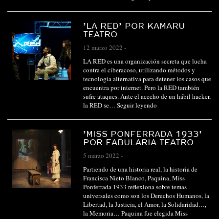
’LA RED’ POR KAMARU
TEATRO
12 marzo 2022
-
LA RED es una organización secreta que lucha
contra el ciberacoso, utilizando métodos y
tecnología alternativa para detener los casos que
encuentra por internet. Pero la RED también
sufre ataques. Ante el acecho de un hábil hacker,
la RED se…
Seguir leyendo
’MISS PONFERRADA 1933’
POR FABULARIA TEATRO
5 marzo 2022
-
Partiendo de una historia real, la historia de
Francisca Nieto Blanco, Paquina, Miss
Ponferrada 1933 reflexiona sobre temas
universales como son los Derechos Humanos, la
Libertad, la Justicia, el Amor, la Solidaridad…,
la Memoria… Paquina fue elegida Miss