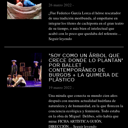
26 marzo 2022
-
¿Fue Federico García Lorca el héroe rescatador
de una tradición moribunda, al empeñarse en
integrar los títeres de cachiporra en el gran teatro
de su tiempo, o más bien el intelectual que
acabó con lo poco que quedaba del referente…
Seguir leyendo
’SOY COMO UN ÁRBOL QUE
CRECE DONDE LO PLANTAN’
POR BALLET
CONTEMPORÁNEO DE
BURGOS + LA QUIMERA DE
PLÁSTICO
19 marzo 2022
-
Una mirada que conecta su mundo cien años
después con nuestra actualidad huérfana de
naturaleza y de humanidad, en la que florecen la
conciencia ecológica y feminista. Todo estaba
en la obra de Miguel Delibes, sólo había que
mirar. FICHA ARTÍSTICA GUIÓN,
DIRECCIÓN…
Seguir leyendo