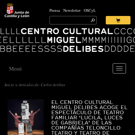
Prensa
Newsletter
OSCyL
Search
for:
Ok
Logo
Centro
Cultural
Miguel
Delibes
Menú
Toggle
navigati
CENTRO
Inicio
> Artículos de: Carlos Arribas
CULTURAL
MIGUEL
EL CENTRO CULTURAL
MIGUEL DELIBES ACOGE EL
DELIBES
ESPECTÁCULO DE TEATRO
::
FAMILIAR ‘LUCILA, LUCES
DE GABRIELA’ DE LAS
ARCHIVO
COMPAÑÍAS TELONCILLO
TEATRO Y TEATRO DE