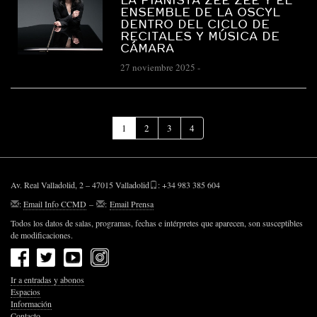
ENSEMBLE DE LA OSCYL
DENTRO DEL CICLO DE
RECITALES Y MÚSICA DE
CÁMARA
27 noviembre 2025
-
(Página
1
2
3
4
actual)
Av. Real Valladolid, 2 – 47015 Valladolid
: +34 983 385 604
:
Email Info CCMD
–
:
Email Prensa
Todos los datos de salas, programas, fechas e intérpretes que aparecen, son susceptibles
de modificaciones.
Ir a entradas y abonos
Espacios
Información
Contacto