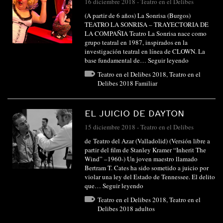
16 diciembre 2018
-
Teatro en el Delibes
(A partir de 6 años) La Sonrisa (Burgos)
TEATRO LA SONRISA – TRAYECTORIA DE
LA COMPAÑIA Teatro La Sonrisa nace como
grupo teatral en 1987, inspirados en la
investigación teatral en línea de CLOWN. La
base fundamental de…
Seguir leyendo
Teatro en el Delibes 2018
,
Teatro en el
Delibes 2018 Familiar
EL JUICIO DE DAYTON
15 diciembre 2018
-
Teatro en el Delibes
de Teatro del Azar (Valladolid) (Versión libre a
partir del film de Stanley Kramer “Inherit The
Wind” –1960-) Un joven maestro llamado
Bertram T. Cates ha sido sometido a juicio por
violar una ley del Estado de Tennessee. El delito
que…
Seguir leyendo
Teatro en el Delibes 2018
,
Teatro en el
Delibes 2018 adultos