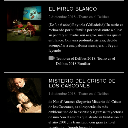
EL MIRLO BLANCO
2 diciembre 2018
-
Teatro en el Delibes
(De 3 a 6 años) Rayuela (Valladolid) Un mirlo es
rechazado por su familia por ser distinto a ellos:
su padre y su madre son negros, mientras que él
es blanco. Con una profunda tristeza, decide
acompañar a una paloma mensajera…
Seguir
leyendo
Teatro en el Delibes 2018
,
Teatro en el
Delibes 2018 Familiar
MISTERIO DEL CRISTO DE
LOS GASCONES
1 diciembre 2018
-
Teatro en el Delibes
de Nao d`Amores (Segovia) Misterio del Cristo
de los Gascones, es el espectáculo más
emblemático de la extensa y rigurosa trayectoria
de una Nao d´amores que, desde su fundación en
el año 2001, ha transitado con gran éxito el
repertorio…
Seguir leyendo