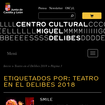
Prensa
Newsletter
OSCyL
Search
for:
Ok
Logo
Centro
Cultural
Miguel
Delibes
Menú
Toggle
navigati
Inicio
>
Teatro en el Delibes 2018
>
Página 3
ETIQUETADOS POR: TEATRO
EN EL DELIBES 2018
SMILE