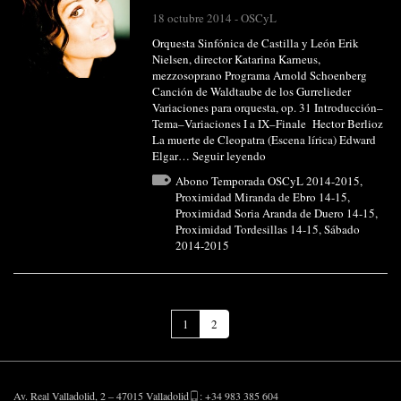
18 octubre 2014
-
OSCyL
Orquesta Sinfónica de Castilla y León Erik
Nielsen, director Katarina Karneus,
mezzosoprano Programa Arnold Schoenberg
Canción de Waldtaube de los Gurrelieder
Variaciones para orquesta, op. 31 Introducción–
Tema–Variaciones I a IX–Finale Hector Berlioz
La muerte de Cleopatra (Escena lírica) Edward
Elgar…
Seguir leyendo
Abono Temporada OSCyL 2014-2015
,
Proximidad Miranda de Ebro 14-15
,
Proximidad Soria Aranda de Duero 14-15
,
Proximidad Tordesillas 14-15
,
Sábado
2014-2015
(Página
1
2
actual)
Av. Real Valladolid, 2 – 47015 Valladolid
: +34 983 385 604