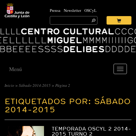
Prensa
Newsletter
OSCyL
Search
for:
Ok
Logo
Centro
Cultural
Miguel
Delibes
Menú
Toggle
navigati
Inicio
>
Sábado 2014-2015
>
Página 2
ETIQUETADOS POR: SÁBADO
2014-2015
TEMPORADA OSCYL 2 2014-
2015 TURNO 2