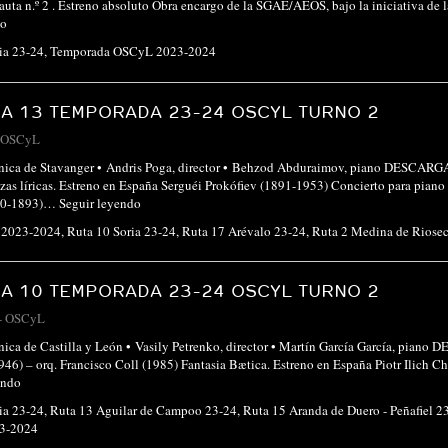
lauta n.º 2 . Estreno absoluto Obra encargo de la SGAE/AEOS, bajo la iniciativa 
do
ia 23-24
,
Temporada OSCyL 2023-2024
A 13 TEMPORADA 23-24 OSCYL TURNO 2
OSCyL
fónica de Stavanger • Andris Poga, director • Behzod Abduraimov, piano DE
zas líricas. Estreno en España Serguéi Prokófiev (1891-1953) Concierto para piano n.
840-1893)…
Seguir leyendo
 2023-2024
,
Ruta 10 Soria 23-24
,
Ruta 17 Arévalo 23-24
,
Ruta 2 Medina de Riose
A 10 TEMPORADA 23-24 OSCYL TURNO 2
-
OSCyL
ónica de Castilla y León • Vasily Petrenko, director • Martín García García
946) – orq. Francisco Coll (1985) Fantasia Bætica. Estreno en España Piotr Ilich 
endo
ia 23-24
,
Ruta 13 Aguilar de Campoo 23-24
,
Ruta 15 Aranda de Duero - Peñafiel 2
3-2024