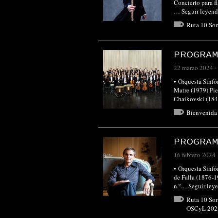
Concierto para f
…
Seguir leyen
Ruta 10 Sor
PROGRAM
22 marzo 2024
-
• Orquesta Sin
Matre (1979) Pie
Chaikovski (1
Bienvenida
PROGRAM
16 febrero 2024
• Orquesta Sinf
de Falla (1876-1
n.º…
Seguir ley
Ruta 10 Sor
OSCyL 202