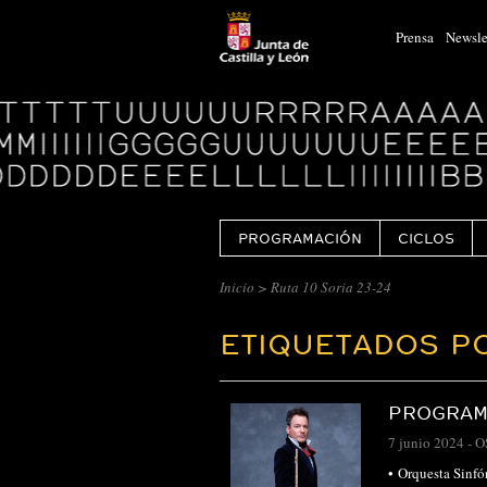
Prensa
Newsle
Logo
Centro
Cultural
Miguel
Delibes
PROGRAMACIÓN
CICLOS
Inicio
>
Ruta 10 Soria 23-24
ETIQUETADOS PO
PROGRAM
7 junio 2024
-
O
• Orquesta Sinf