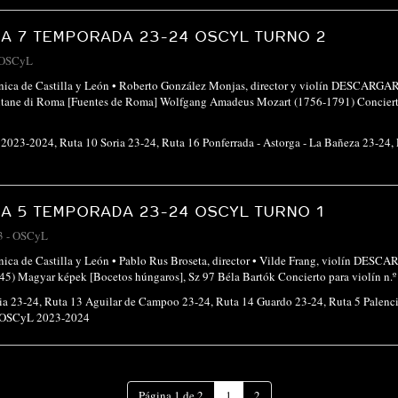
A 7 TEMPORADA 23-24 OSCYL TURNO 2
OSCyL
ónica de Castilla y León • Roberto González Monjas, director y violín DESC
tane di Roma [Fuentes de Roma] Wolfgang Amadeus Mozart (1756-1791) Concierto 
 2023-2024
,
Ruta 10 Soria 23-24
,
Ruta 16 Ponferrada - Astorga - La Bañeza 23-24
,
A 5 TEMPORADA 23-24 OSCYL TURNO 1
3
-
OSCyL
ónica de Castilla y León • Pablo Rus Broseta, director • Vilde Frang, violí
45) Magyar képek [Bocetos húngaros], Sz 97 Béla Bartók Concierto para violín n.
ia 23-24
,
Ruta 13 Aguilar de Campoo 23-24
,
Ruta 14 Guardo 23-24
,
Ruta 5 Palenc
 OSCyL 2023-2024
(Página
Página 1 de 2
1
2