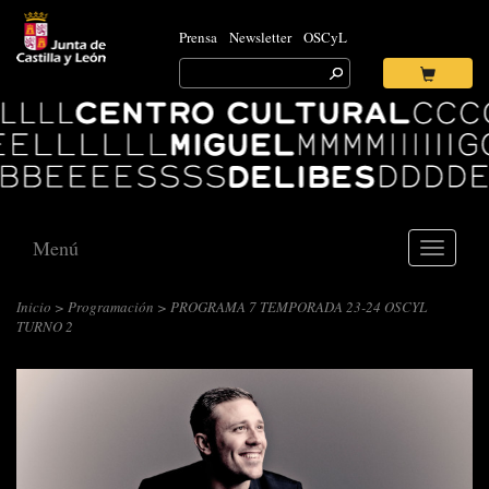
Prensa
Newsletter
OSCyL
Search
for:
Ok
Logo
Centro
Cultural
Miguel
Delibes
Menú
Toggle
navigati
Inicio
>
Programación
> PROGRAMA 7 TEMPORADA 23-24 OSCYL
TURNO 2