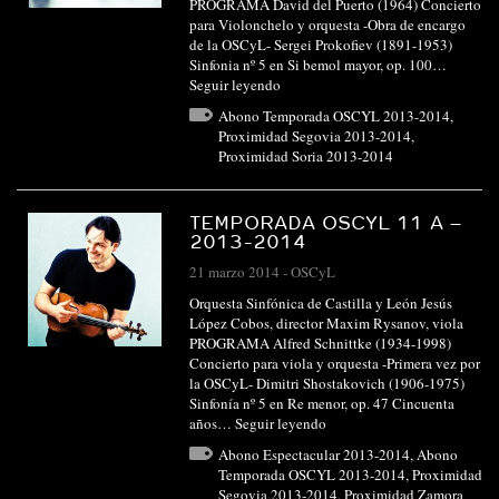
PROGRAMA David del Puerto (1964) Concierto
para Violonchelo y orquesta -Obra de encargo
de la OSCyL- Sergei Prokofiev (1891-1953)
Sinfonia nº 5 en Si bemol mayor, op. 100…
Seguir leyendo
Abono Temporada OSCYL 2013-2014
,
Proximidad Segovia 2013-2014
,
Proximidad Soria 2013-2014
TEMPORADA OSCYL 11 A –
2013-2014
21 marzo 2014
-
OSCyL
Orquesta Sinfónica de Castilla y León Jesús
López Cobos, director Maxim Rysanov, viola
PROGRAMA Alfred Schnittke (1934-1998)
Concierto para viola y orquesta -Primera vez por
la OSCyL- Dimitri Shostakovich (1906-1975)
Sinfonía nº 5 en Re menor, op. 47 Cincuenta
años…
Seguir leyendo
Abono Espectacular 2013-2014
,
Abono
Temporada OSCYL 2013-2014
,
Proximidad
Segovia 2013-2014
,
Proximidad Zamora