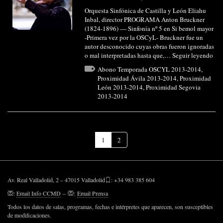
Orquesta Sinfónica de Castilla y León Eliahu
Inbal, director PROGRAMA Anton Bruckner
(1824-1896) — Sinfonía nº 5 en Si bemol mayor
-Primera vez por la OSCyL- Bruckner fue un
autor desconocido cuyas obras fueron ignoradas
o mal interpretadas hasta que,…
Seguir leyendo
Abono Temporada OSCYL 2013-2014
,
Proximidad Ávila 2013-2014
,
Proximidad
León 2013-2014
,
Proximidad Segovia
2013-2014
(Página
1
2
actual)
Av. Real Valladolid, 2 – 47015 Valladolid
: +34 983 385 604
:
Email Info CCMD
–
:
Email Prensa
Todos los datos de salas, programas, fechas e intérpretes que aparecen, son susceptibles
de modificaciones.