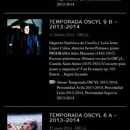
2013-2014
TEMPORADA OSCYL 9 B –
2013-2014
21 febrero 2014
-
OSCyL
Orquesta Sinfónica de Castilla y León Jesús
López Cobos, director Javier Perianes, piano
PROGRAMA Jules Massenet (1842-1912)
Escenas pintorescas -Primera vez por la OSCyL-
Camille Saint-Saëns (1835-1921) Concierto para
piano y orquesta nº 5 en Fa mayor, op. 103
Ernest…
Seguir leyendo
Abono Temporada OSCYL 2013-2014
,
Proximidad Ávila 2013-2014
,
Proximidad
León 2013-2014
,
Proximidad Segovia
2013-2014
TEMPORADA OSCYL 6 A –
2013-2014
23 enero 2014
-
OSCyL