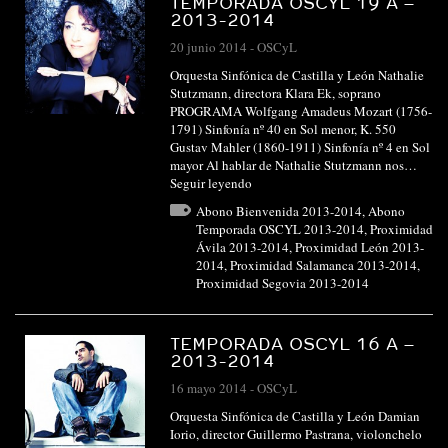
TEMPORADA OSCYL 19 A –
2013-2014
20 junio 2014
-
OSCyL
Orquesta Sinfónica de Castilla y León Nathalie
Stutzmann, directora Klara Ek, soprano
PROGRAMA Wolfgang Amadeus Mozart (1756-
1791) Sinfonía nº 40 en Sol menor, K. 550
Gustav Mahler (1860-1911) Sinfonía nº 4 en Sol
mayor Al hablar de Nathalie Stutzmann nos…
Seguir leyendo
Abono Bienvenida 2013-2014
,
Abono
Temporada OSCYL 2013-2014
,
Proximidad
Ávila 2013-2014
,
Proximidad León 2013-
2014
,
Proximidad Salamanca 2013-2014
,
Proximidad Segovia 2013-2014
TEMPORADA OSCYL 16 A –
2013-2014
16 mayo 2014
-
OSCyL
Orquesta Sinfónica de Castilla y León Damian
Iorio, director Guillermo Pastrana, violonchelo