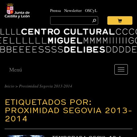
Prensa
Newsletter
OSCyL
Search
for:
Ok
Logo
Centro
Cultural
Miguel
Delibes
Menú
Toggle
navigati
Inicio
>
Proximidad Segovia 2013-2014
ETIQUETADOS POR:
PROXIMIDAD SEGOVIA 2013-
2014