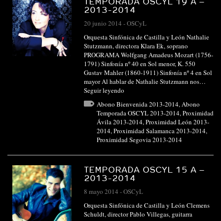
TEMPORADA OSCYL 19 A –
2013-2014
20 junio 2014
-
OSCyL
Orquesta Sinfónica de Castilla y León Nathalie
Stutzmann, directora Klara Ek, soprano
PROGRAMA Wolfgang Amadeus Mozart (1756-
1791) Sinfonía nº 40 en Sol menor, K. 550
Gustav Mahler (1860-1911) Sinfonía nº 4 en Sol
mayor Al hablar de Nathalie Stutzmann nos…
Seguir leyendo
Abono Bienvenida 2013-2014
,
Abono
Temporada OSCYL 2013-2014
,
Proximidad
Ávila 2013-2014
,
Proximidad León 2013-
2014
,
Proximidad Salamanca 2013-2014
,
Proximidad Segovia 2013-2014
TEMPORADA OSCYL 15 A –
2013-2014
8 mayo 2014
-
OSCyL
Orquesta Sinfónica de Castilla y León Clemens
Schuldt, director Pablo Villegas, guitarra