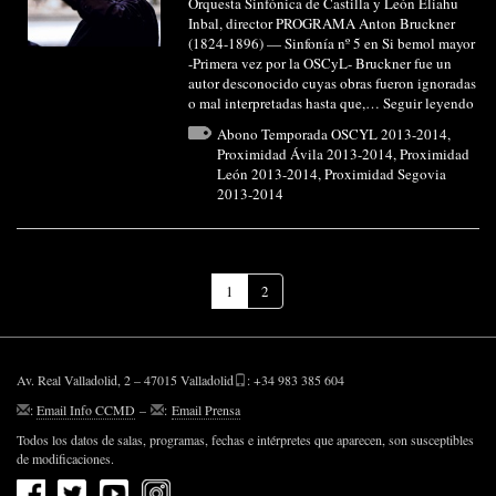
Orquesta Sinfónica de Castilla y León Eliahu
Inbal, director PROGRAMA Anton Bruckner
(1824-1896) — Sinfonía nº 5 en Si bemol mayor
-Primera vez por la OSCyL- Bruckner fue un
autor desconocido cuyas obras fueron ignoradas
o mal interpretadas hasta que,…
Seguir leyendo
Abono Temporada OSCYL 2013-2014
,
Proximidad Ávila 2013-2014
,
Proximidad
León 2013-2014
,
Proximidad Segovia
2013-2014
(Página
1
2
actual)
Av. Real Valladolid, 2 – 47015 Valladolid
: +34 983 385 604
:
Email Info CCMD
–
:
Email Prensa
Todos los datos de salas, programas, fechas e intérpretes que aparecen, son susceptibles
de modificaciones.