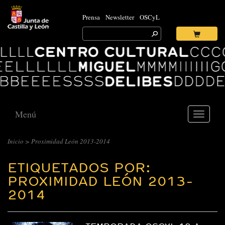
Prensa
Newsletter
OSCyL
Search
for:
Ok
Logo
Centro
Cultural
Miguel
Delibes
Menú
Toggle
navigati
Inicio
>
Proximidad León 2013-2014
ETIQUETADOS POR:
PROXIMIDAD LEÓN 2013-
2014