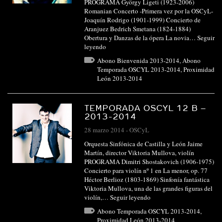
PROGRAMA György Ligeti (1923-2006)
Romanian Concerto -Primera vez por la OSCyL-
Joaquín Rodrigo (1901-1999) Concierto de
Aranjuez Bedrich Smetana (1824-1884)
Obertura y Danzas de la ópera La novia…
Seguir
leyendo
Abono Bienvenida 2013-2014
,
Abono
Temporada OSCYL 2013-2014
,
Proximidad
León 2013-2014
TEMPORADA OSCYL 12 B –
2013-2014
28 marzo 2014
-
OSCyL
Orquesta Sinfónica de Castilla y León Jaime
Martín, director Viktoria Mullova, violín
PROGRAMA Dimitri Shostakovich (1906-1975)
Concierto para violín nº 1 en La menor, op. 77
Héctor Berlioz (1803-1869) Sinfonía fantástica
Viktoria Mullova, una de las grandes figuras del
violín,…
Seguir leyendo
Abono Temporada OSCYL 2013-2014
,
Proximidad León 2013-2014