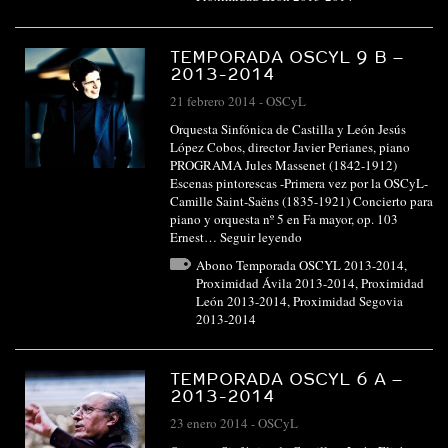
TEMPORADA OSCYL 9 B –
2013-2014
21 febrero 2014
-
OSCyL
Orquesta Sinfónica de Castilla y León Jesús
López Cobos, director Javier Perianes, piano
PROGRAMA Jules Massenet (1842-1912)
Escenas pintorescas -Primera vez por la OSCyL-
Camille Saint-Saëns (1835-1921) Concierto para
piano y orquesta nº 5 en Fa mayor, op. 103
Ernest…
Seguir leyendo
Abono Temporada OSCYL 2013-2014
,
Proximidad Ávila 2013-2014
,
Proximidad
León 2013-2014
,
Proximidad Segovia
2013-2014
TEMPORADA OSCYL 6 A –
2013-2014
23 enero 2014
-
OSCyL