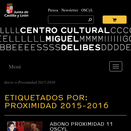
Prensa
Newsletter
OSCyL
Search
for:
Ok
Logo
Centro
Cultural
Miguel
Delibes
Menú
Toggle
navigati
Inicio
>
Proximidad 2015-2016
ETIQUETADOS POR:
PROXIMIDAD 2015-2016
ABONO PROXIMIDAD 11
OSCYL