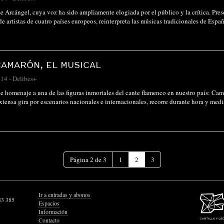
 Arcángel, cuya voz ha sido ampliamente elogiada por el público y la crítica. Prese
 de artistas de cuatro países europeos, reinterpreta las músicas tradicionales de E
AMARÓN, EL MUSICAL
014
-
Delibes+
e homenaje a una de las figuras inmortales del cante flamenco en nuestro país: Cama
xtensa gira por escenarios nacionales e internacionales, recorre durante hora y me
(Página
Página 2 de 3
1
2
3
actual)
Ir a entradas y abonos
83 385
Espacios
Información
Contacto