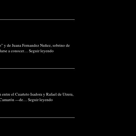
” y de Juana Fernandez Nuñez, sobrino de
 darse a conocer…
Seguir leyendo
 entre el Cuarteto Isadora y Rafael de Utrera,
n de Camarón —de…
Seguir leyendo