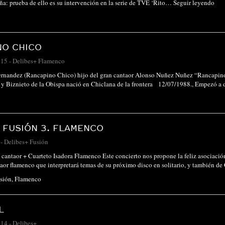
iña: prueba de ello es su intervención en la serie de TVE ‘Rito…
Seguir leyendo
NO CHICO
015
-
Delibes+ Flamenco
rnandez (Rancapino Chico) hijo del gran cantaor Alonso Nuñez Nuñez “Rancapino
o y Biznieto de la Obispa nació en Chiclana de la frontera 12/07/1988., Empezó a
 FUSIÓN 3. FLAMENCO
-
Delibes+ Fusión
 cantaor + Cuarteto Isadora Flamenco Este concierto nos propone la feliz asociación
taor flamenco que interpretará temas de su próximo disco en solitario, y tambié
sión
,
Flamenco
L
014
-
Delibes+