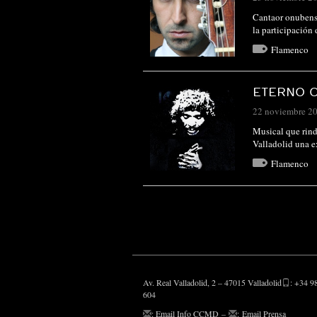
Cantaor onubense
la participación
Flamenco
ETERNO C
22 noviembre 2
Musical que rind
Valladolid una e
Flamenco
Av. Real Valladolid, 2 – 47015 Valladolid
: +34 9
604
:
Email Info CCMD
–
:
Email Prensa