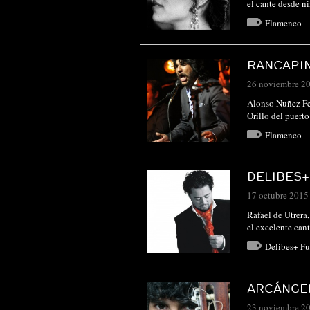
el cante desde n
Flamenco
RANCAPI
26 noviembre 2
Alonso Nuñez Fe
Orillo del puert
Flamenco
DELIBES+
17 octubre 2015
Rafael de Utrera,
el excelente can
Delibes+ Fu
ARCÁNGE
23 noviembre 2