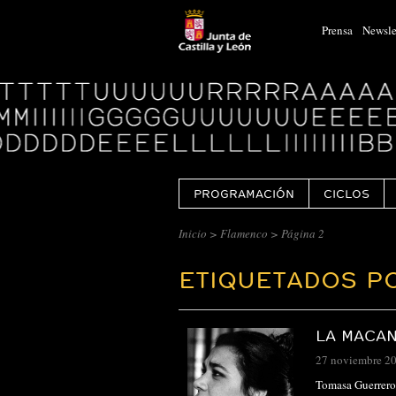
Prensa
Newsle
Logo
Centro
Cultural
Miguel
Delibes
PROGRAMACIÓN
CICLOS
Inicio
>
Flamenco
>
Página 2
ETIQUETADOS P
LA MACAN
27 noviembre 2
Tomasa Guerrero 