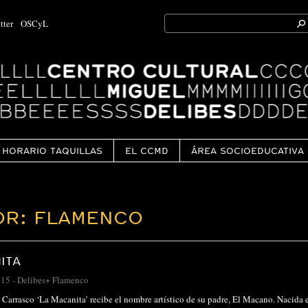
Search
tter
OSCyL
for:
Ok
HORARIO TAQUILLAS
EL CCMD
ÁREA SOCIOEDUCATIVA
OR: FLAMENCO
ITA
015
-
Delibes+ Flamenco
Carrasco ‘La Macanita’ recibe el nombre artístico de su padre, El Macano. Nacida e