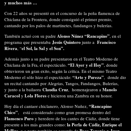
y muchos más …
Con 22 años se presentó en el concurso de la peña flamenca de
Chiclana de la Frontera, donde consiguió el primer premio,
cantando por los palos de martinetes, fandangos y bulerías.
Alonso Núnez “Rancapino”
También actuó con su padre
, en el
Jesús Quintero
Francisco
programa que presentaba
junto a
Rivera
el Sol, la Sal y el Son”.
, “
Además junto a su padre presentaron en el Teatro Moderno de
“El Ayer y el Hoy”
Chiclana de la Fra, el espectáculo.
, donde
obtuvieron un gran exito, según la crítica. En el mismo Teatro
“Arte y Pureza”
Moderno el sólo hizo el espectáculo:
, donde dio
un recital cantando por Alegrias, Tangos, Fandangos, Bulerías,
Claudia Cruz
Manolo
y junto a la bailaora
, homenajearon a
Caracol
Lola Flores
y
e hicieron una Zambra en su honor.
“Rancapino
Hoy día el cantaor chiclanero, Alonso Nuñez,
Chico”
, está considerado como gran promesa dentro del
Flamenco Puro
y heredero de los cantes de Cádiz, donde tiene
la Perla de Cádiz, Enrique el
presente a los más grandes como:
Mellizo,
Paco Toronjo y Juan
y a parte también se acuerda de