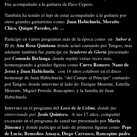
Fue acompañado a la guitarra de Paco Cepero.
También ha tenido el lujo de estar acompañado a la guitarra por
Juan Habichuela, Moraito
otros grandes guitarristas como:
Chico, Quique Paredes, etc …
Participó en varios programas más de la época como: en
Sabor a
Ana Rosa Quintana
Tí
de
donde actuó cantando por Tangos, más
adelante también fue participe en
Senderos de Gloria
presentado
Consuelo Berlanga
por
, donde repitió varias veces más,
Curro Romero
Nano de
homenajeando a grandes figuras como
,
Jerez y Juan Habichuela
, con 10 años colaboró en el disco
homenaje de Juan Habichuela, “del Campo al Principe” cantando
por Tangos. donde intervino al lado de: Enrique Morente, Estrella
Morente, Miguel Poveda, Rancapino, y la familia de Juan
Habichuela.
Intervino en el programa del
Loco de la Colina
, donde fue
Jesús Quintero.
entrevistado por
A sus 17 años, compartió
María
escenario en el programa de canal sur presentado por
Jímenez
Pepe
y donde participó al lado de primeras figuras como:
de Lucia, Remedios Amaya, Diego Carrasco, Rancapino padre