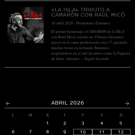
«LA ISLA» TRIBUTO A
CAMARÓN CON RAÚL MICÓ
18 abril 2026
-
Promotores Externos
El primer homenaje a CAMARON de la ISLA
con Raúl Micó, nacido en Villena (Alicante)
inició en el cante profesional a los 17, pasando
muchas horas escuchando flamenco,
inspirándose en el arte de mitos como la Paquera
de Jerez, Antonio…
Seguir leyendo
<
>
ABRIL 2026
L
M
X
J
V
S
D
1
2
3
4
5
6
7
8
9
10
11
12