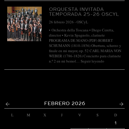
ORQUESTA INVITADA
TEMPORADA 25-26 OSCYL
26 febrero 2026
-
OSCyL
• Orchestra della Toscana • Diego Ceretta,
director • Kevin Spagnolo, clarinete
PROGRAMA DE MANO (PDF) ROBERT
SCHUMANN (1810-1856) Obertura, scherzo y
finale en mi mayor, op. 52 CARL MARIA VON
WEBER (1786-1826) Concierto para clarinete
n.º 2 en mi bemol…
Seguir leyendo
<
>
FEBRERO 2026
L
M
X
J
V
S
D
1