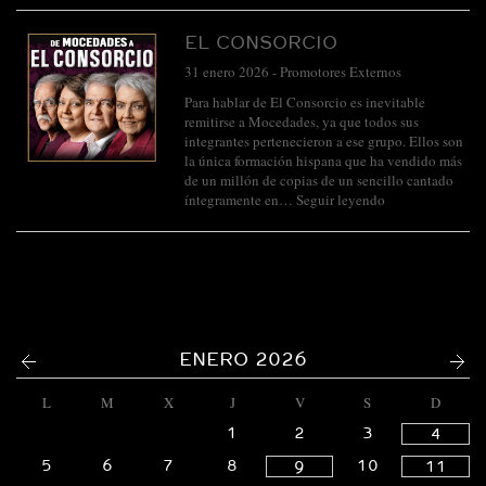
EL CONSORCIO
31 enero 2026
-
Promotores Externos
Para hablar de El Consorcio es inevitable
remitirse a Mocedades, ya que todos sus
integrantes pertenecieron a ese grupo. Ellos son
la única formación hispana que ha vendido más
de un millón de copias de un sencillo cantado
íntegramente en…
Seguir leyendo
<
>
ENERO 2026
L
M
X
J
V
S
D
1
2
3
4
5
6
7
8
10
9
11