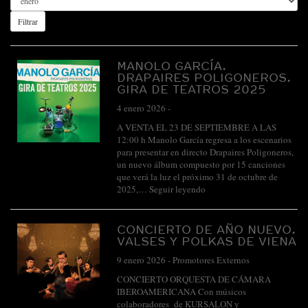
Filtrar
MANOLO GARCÍA.
DRAPAIRES POLIGONEROS.
GIRA DE TEATROS 2025
4 enero 2026
-
A VENTA EL 23 DE SEPTIEMBRE A LAS
12:00 h Manolo García regresa a los escenarios
para presentar en directo Drapaires Poligoneros,
un nuevo álbum compuesto por 15 canciones
que verá la luz el próximo 31 de octubre de
2025,…
Seguir leyendo
CONCIERTO DE AÑO NUEVO.
VALSES Y POLKAS DE VIENA
9 enero 2026
-
Promotores Externos
CONCIERTO ORQUESTA DE CÁMARA
IBEROAMERICANA Con músicos
colaboradores de KURSALON y