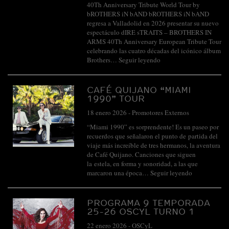
40Th Anniversary Tribute World Tour by
bROTHERS iN bAND bROTHERS iN bAND
regresa a Valladolid en 2026 presentar su nuevo
espectáculo dIRE sTRAITS – BROTHERS IN
ARMS 40Th Anniversary European Tribute Tour
celebrando las cuatro décadas del icónico álbum
Brothers…
Seguir leyendo
CAFÉ QUIJANO “MIAMI
1990” TOUR
18 enero 2026
-
Promotores Externos
“Miami 1990” es sorprendente! Es un paseo por
recuerdos que señalaron el punto de partida del
viaje más increíble de tres hermanos, la aventura
de Café Quijano. Canciones que siguen
la estela, en forma y sonoridad, a las que
marcaron una época…
Seguir leyendo
PROGRAMA 9 TEMPORADA
25-26 OSCYL TURNO 1
22 enero 2026
-
OSCyL