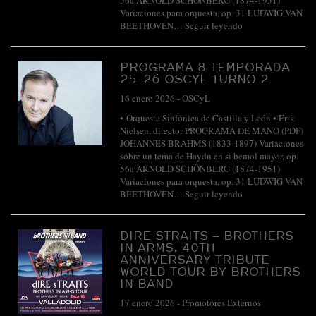
56a ARNOLD SCHÖNBERG (1874-1951)
Variaciones para orquesta, op. 31 LUDWIG VAN
BEETHOVEN…
Seguir leyendo
PROGRAMA 8 TEMPORADA
25-26 OSCYL TURNO 2
16 enero 2026
-
OSCyL
• Orquesta Sinfónica de Castilla y León • Erik
Nielsen, director PROGRAMA DE MANO (PDF)
JOHANNES BRAHMS (1833-1897) Variaciones
sobre un tema de Haydn en si bemol mayor, op.
56a ARNOLD SCHÖNBERG (1874-1951)
Variaciones para orquesta, op. 31 LUDWIG VAN
BEETHOVEN…
Seguir leyendo
DIRE STRAITS – BROTHERS
IN ARMS. 40TH
ANNIVERSARY TRIBUTE
WORLD TOUR BY BROTHERS
IN BAND
17 enero 2026
-
Promotores Externos