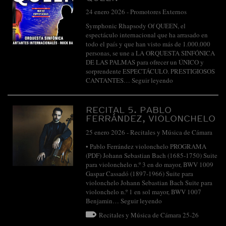
24 enero 2026
-
Promotores Externos
Symphonic Rhapsody Of QUEEN, el
espectáculo internacional que ha arrasado en
todo el país y que han visto más de 1.000.000
personas, se une a LA ORQUESTA SINFÓNICA
DE LAS PALMAS para ofrecer un ÚNICO y
sorprendente ESPECTÁCULO. PRESTIGIOSOS
CANTANTES…
Seguir leyendo
RECITAL 5. PABLO
FERRÁNDEZ, VIOLONCHELO
25 enero 2026
-
Recitales y Música de Cámara
• Pablo Ferrández violonchelo PROGRAMA
(PDF) Johann Sebastian Bach (1685-1750) Suite
para violonchelo n.º 3 en do mayor, BWV 1009
Gaspar Cassadó (1897-1966) Suite para
violonchelo Johann Sebastian Bach Suite para
violonchelo n.º 1 en sol mayor, BWV 1007
Benjamin…
Seguir leyendo
Recitales y Música de Cámara 25-26