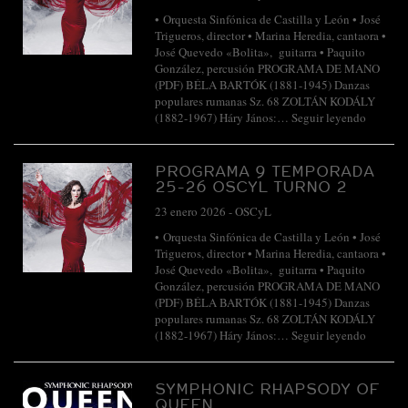
• Orquesta Sinfónica de Castilla y León • José
Trigueros, director • Marina Heredia, cantaora •
José Quevedo «Bolita», guitarra • Paquito
González, percusión PROGRAMA DE MANO
(PDF) BÉLA BARTÓK (1881-1945) Danzas
populares rumanas Sz. 68 ZOLTÁN KODÁLY
(1882-1967) Háry János:…
Seguir leyendo
PROGRAMA 9 TEMPORADA
25-26 OSCYL TURNO 2
23 enero 2026
-
OSCyL
• Orquesta Sinfónica de Castilla y León • José
Trigueros, director • Marina Heredia, cantaora •
José Quevedo «Bolita», guitarra • Paquito
González, percusión PROGRAMA DE MANO
(PDF) BÉLA BARTÓK (1881-1945) Danzas
populares rumanas Sz. 68 ZOLTÁN KODÁLY
(1882-1967) Háry János:…
Seguir leyendo
SYMPHONIC RHAPSODY OF
QUEEN