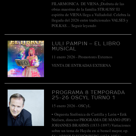
FILARMONICA DE VIENA ¡Disfruta de las
obras maestras de la familia STRAUSS! El
espíritu de VIENA llega a Valladolid. Celebra la
llegada del 2026 entre tradicionales VALSES y
POLKAS…
Seguir leyendo
LULI PAMPIN – EL LIBRO
MUSICAL
11 enero 2026
-
Promotores Externos
VENTA DE ENTRADAS EXTERNA
PROGRAMA 8 TEMPORADA
25-26 OSCYL TURNO 1
15 enero 2026
-
OSCyL
• Orquesta Sinfónica de Castilla y León • Erik
Nielsen, director PROGRAMA DE MANO (PDF)
JOHANNES BRAHMS (1833-1897) Variaciones
sobre un tema de Haydn en si bemol mayor, op.